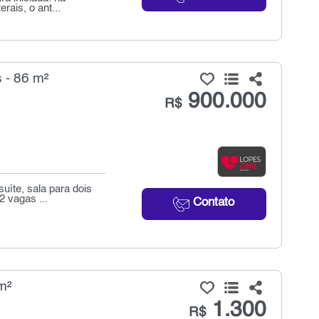
rais, o ant...
 - 86 m²
900.000
R$
uíte, sala para dois
 vagas ...
Contato
m²
1.300
R$