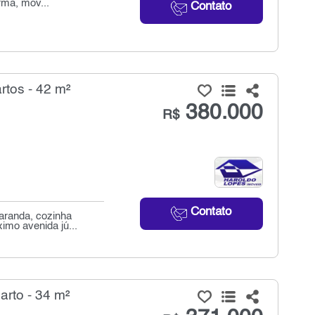
rma, móv...
Contato
tos - 42 m²
380.000
R$
Contato
aranda, cozinha
imo avenida jú...
rto - 34 m²