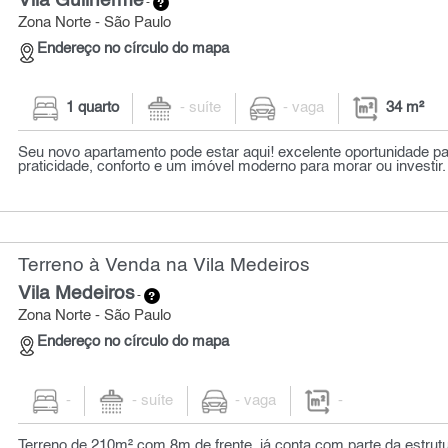
Vila Guilherme
-
Zona Norte - São Paulo
Endereço no círculo do mapa
1 quarto
- suíte
- vaga
34 m²
Seu novo apartamento pode estar aqui! excelente oportunidade 
praticidade, conforto e um imóvel moderno para morar ou investir.
Terreno à Venda na Vila Medeiros
Vila Medeiros
-
Zona Norte - São Paulo
Endereço no círculo do mapa
-
- suíte
- vaga
-
Terreno de 210m² com 8m de frente. já conta com parte da estrutur