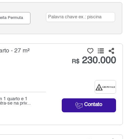
eita Permuta
rto - 27 m²
230.000
R$
m 1 quarto e 1
a-se na priv...
Contato