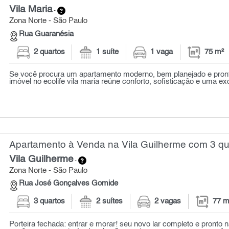
Vila Maria
-
Zona Norte - São Paulo
Rua Guaranésia
2 quartos
1 suíte
1 vaga
75 m²
Se você procura um apartamento moderno, bem planejado e pront
imóvel no ecolife vila maria reúne conforto, sofisticação e uma exc
Apartamento à Venda na Vila Guilherme com 3 qua
Vila Guilherme
-
Zona Norte - São Paulo
Rua José Gonçalves Gomide
3 quartos
2 suítes
2 vagas
77 m
Porteira fechada: entrar e morar! seu novo lar completo e pronto n