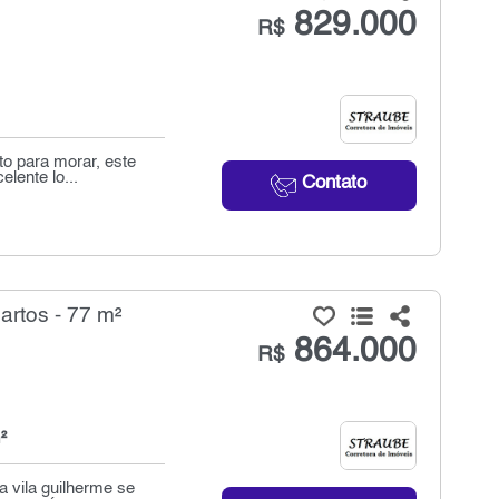
829.000
R$
o para morar, este
elente lo...
Contato
rtos - 77 m²
864.000
R$
²
a vila guilherme se