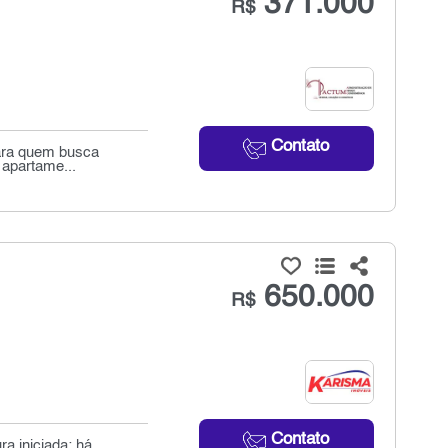
371.000
R$
Contato
para quem busca
 apartame...
650.000
R$
Contato
a iniciada: há