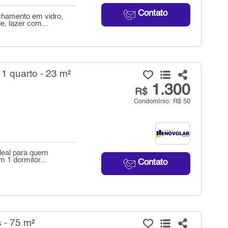
Contato
chamento em vidro,
e, lazer com...
1 quarto - 23 m²
1.300
R$
Condomínio: R$ 50
ideal para quem
 1 dormitór...
Contato
 - 75 m²