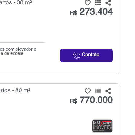
rtos - 38 m²
273.404
R$
res com elevador e
é de excele...
Contato
tos - 80 m²
770.000
R$