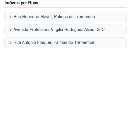
Imóveis por Ruas
keyboard_arrow_right
Rua Henrique Meyer, Palmas do Tremembé
keyboard_arrow_right
Avenida Professora Virgilia Rodrigues Alves De Car, Palmas do Tremembé
keyboard_arrow_right
Rua Antonio Flaquer, Palmas do Tremembé