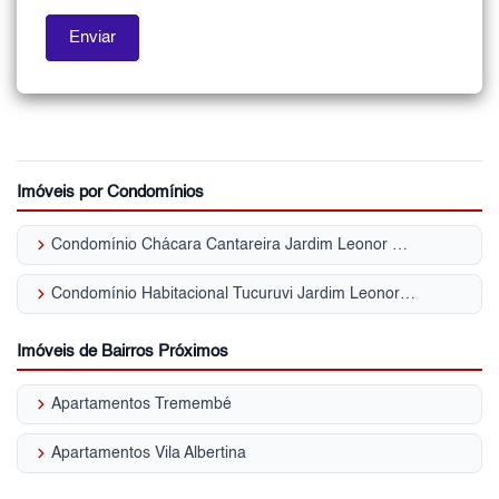
Imóveis por Condomínios
keyboard_arrow_right
Condomínio Chácara Cantareira Jardim Leonor Mendes de Barros
keyboard_arrow_right
Condomínio Habitacional Tucuruvi Jardim Leonor Mendes de Barros
Imóveis de Bairros Próximos
keyboard_arrow_right
Apartamentos Tremembé
keyboard_arrow_right
Apartamentos Vila Albertina