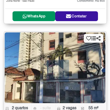
Condomínio: R$ 800
Zona Norte - São Paulo
WhatsApp
Contatar
2 quartos
- suíte
2 vagas
55 m²