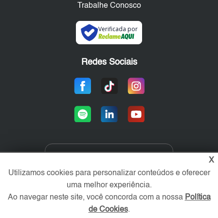
Trabalhe Conosco
Verificada por
Redes Sociais
X
Área exclusiva aos anunciantes,
acesse sua conta:
Utilizamos cookies para personalizar conteúdos e oferecer
uma melhor experiência.
Ao navegar neste site, você concorda com a nossa
Política
de Cookies
.