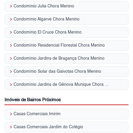
keyboard_arrow_right
Condomínio Julia Chora Menino
keyboard_arrow_right
Condomínio Algarve Chora Menino
keyboard_arrow_right
Condomínio El Cruce Chora Menino
keyboard_arrow_right
Condomínio Residencial Florestal Chora Menino
keyboard_arrow_right
Condomínio Jardins de Bragança Chora Menino
keyboard_arrow_right
Condomínio Solar das Gaivotas Chora Menino
keyboard_arrow_right
Condomínio Jardins de Gênova Munique Chora Menino
Imóveis de Bairros Próximos
keyboard_arrow_right
Casas Comerciais Imirim
keyboard_arrow_right
Casas Comerciais Jardim do Colégio