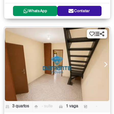
WhatsApp
Contatar
3 quartos
- suíte
1 vaga
-