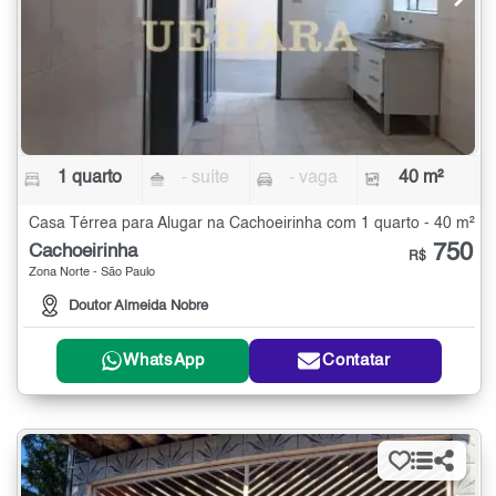
1 quarto
- suíte
- vaga
40 m²
Casa Térrea para Alugar na Cachoeirinha com 1 quarto - 40 m²
750
Cachoeirinha
R$
Zona Norte - São Paulo
Doutor Almeida Nobre
WhatsApp
Contatar