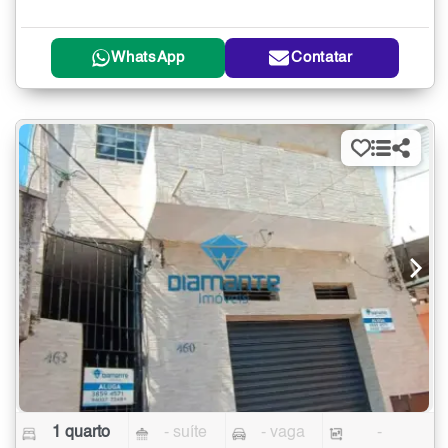
WhatsApp
Contatar
1 quarto
- suíte
- vaga
-