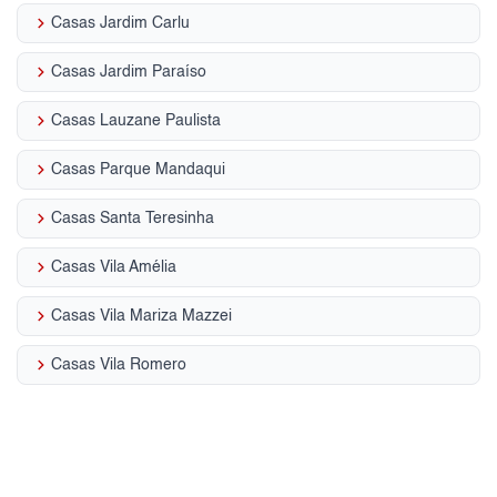
keyboard_arrow_right
Casas Jardim Carlu
keyboard_arrow_right
Casas Jardim Paraíso
keyboard_arrow_right
Casas Lauzane Paulista
keyboard_arrow_right
Casas Parque Mandaqui
keyboard_arrow_right
Casas Santa Teresinha
keyboard_arrow_right
Casas Vila Amélia
keyboard_arrow_right
Casas Vila Mariza Mazzei
keyboard_arrow_right
Casas Vila Romero