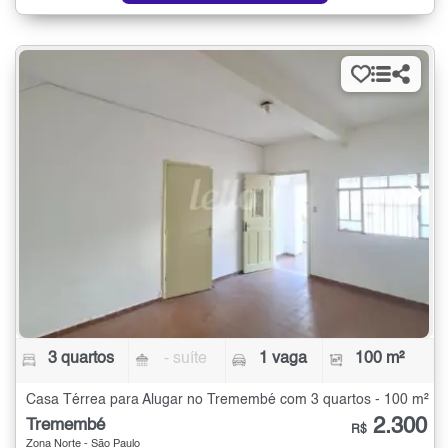
3 quartos
- suíte
1 vaga
100 m²
Casa Térrea para Alugar no Tremembé com 3 quartos - 100 m²
2.300
Tremembé
R$
Zona Norte - São Paulo