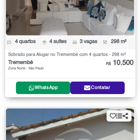
4 quartos
4 suítes
3 vagas
298 m²
Sobrado para Alugar no Tremembé com 4 quartos - 298 m²
10.500
Tremembé
R$
Zona Norte - São Paulo
WhatsApp
Contatar