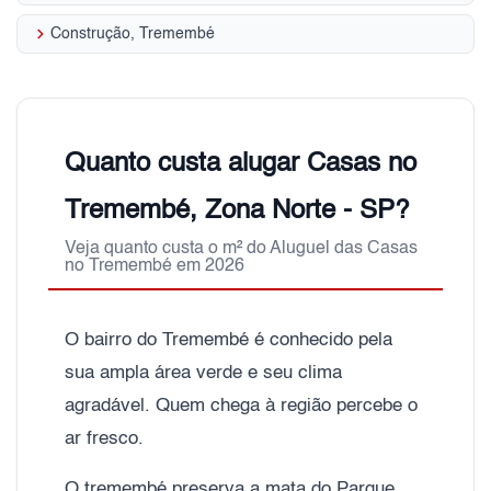
keyboard_arrow_right
Construção, Tremembé
Quanto custa alugar Casas no
Tremembé, Zona Norte - SP?
Veja quanto custa o m² do Aluguel das Casas
no Tremembé em 2026
O bairro do Tremembé é conhecido pela
sua ampla área verde e seu clima
agradável. Quem chega à região percebe o
ar fresco.
O tremembé preserva a mata do Parque