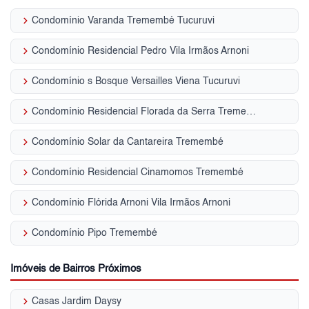
keyboard_arrow_right
Condomínio Varanda Tremembé Tucuruvi
keyboard_arrow_right
Condomínio Residencial Pedro Vila Irmãos Arnoni
keyboard_arrow_right
Condomínio s Bosque Versailles Viena Tucuruvi
keyboard_arrow_right
Condomínio Residencial Florada da Serra Tremembé
keyboard_arrow_right
Condomínio Solar da Cantareira Tremembé
keyboard_arrow_right
Condomínio Residencial Cinamomos Tremembé
keyboard_arrow_right
Condomínio Flórida Arnoni Vila Irmãos Arnoni
keyboard_arrow_right
Condomínio Pipo Tremembé
Imóveis de Bairros Próximos
keyboard_arrow_right
Casas Jardim Daysy