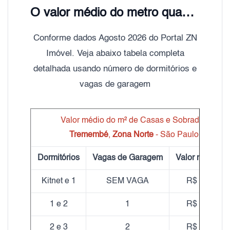
O valor médio do metro quadrado do aluguel de Casas e Sobrados Tremembé é de R$ 19,00
Conforme dados Agosto 2026 do Portal ZN
Imóvel. Veja abaixo tabela completa
detalhada usando número de dormitórios e
vagas de garagem
Valor médio do m² de Casas e Sobrados
Tremembé
,
Zona Norte
- São Paulo
Dormitórios
Vagas de Garagem
Valor médio m
Kitnet e 1
SEM VAGA
R$ 20,50
1 e 2
1
R$ 18,81
2 e 3
2
R$ 18,53