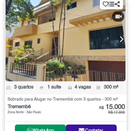
3 quartos
1 suíte
4 vagas
300 m²
Sobrado para Alugar no Tremembé com 3 quartos - 300 m²
15.000
Tremembé
R$
Zona Norte - São Paulo
R$ 17.000
WhatsApp
Contatar