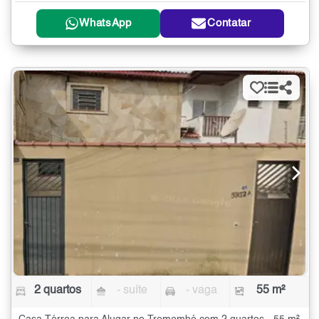
WhatsApp
Contatar
2 quartos
- suíte
- vaga
55 m²