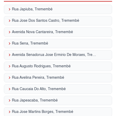
keyboard_arrow_right
Rua Japiuba, Tremembé
keyboard_arrow_right
Rua Jose Dos Santos Castro, Tremembé
keyboard_arrow_right
Avenida Nova Cantareira, Tremembé
keyboard_arrow_right
Rua Sena, Tremembé
keyboard_arrow_right
Avenida Senadorua Jose Ermirio De Moraes, Tremembé
keyboard_arrow_right
Rua Augusto Rodrigues, Tremembé
keyboard_arrow_right
Rua Avelina Pereira, Tremembé
keyboard_arrow_right
Rua Caucaia Do Alto, Tremembé
keyboard_arrow_right
Rua Japeacaba, Tremembé
keyboard_arrow_right
Rua Jose Martins Borges, Tremembé