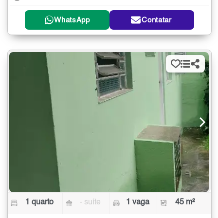
WhatsApp
Contatar
1 quarto
- suíte
1 vaga
45 m²