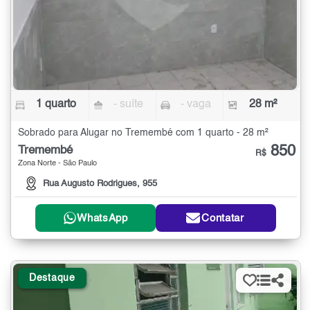
1 quarto
- suíte
- vaga
28 m²
Sobrado para Alugar no Tremembé com 1 quarto - 28 m²
850
Tremembé
R$
Zona Norte - São Paulo
Rua Augusto Rodrigues, 955
WhatsApp
Contatar
Destaque