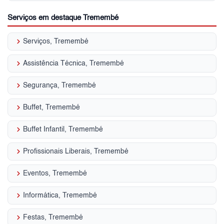
Serviços em destaque Tremembé
keyboard_arrow_right
Serviços, Tremembé
keyboard_arrow_right
Assistência Técnica, Tremembé
keyboard_arrow_right
Segurança, Tremembé
keyboard_arrow_right
Buffet, Tremembé
keyboard_arrow_right
Buffet Infantil, Tremembé
keyboard_arrow_right
Profissionais Liberais, Tremembé
keyboard_arrow_right
Eventos, Tremembé
keyboard_arrow_right
Informática, Tremembé
keyboard_arrow_right
Festas, Tremembé