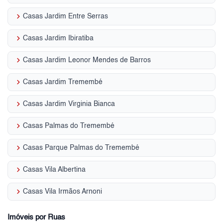
keyboard_arrow_right
Casas Jardim Entre Serras
keyboard_arrow_right
Casas Jardim Ibiratiba
keyboard_arrow_right
Casas Jardim Leonor Mendes de Barros
keyboard_arrow_right
Casas Jardim Tremembé
keyboard_arrow_right
Casas Jardim Virginia Bianca
keyboard_arrow_right
Casas Palmas do Tremembé
keyboard_arrow_right
Casas Parque Palmas do Tremembé
keyboard_arrow_right
Casas Vila Albertina
keyboard_arrow_right
Casas Vila Irmãos Arnoni
Imóveis por Ruas