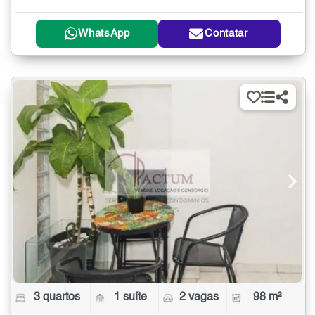
WhatsApp
Contatar
3 quartos
1 suíte
2 vagas
98 m²