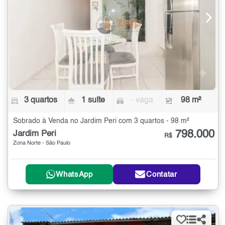
3 quartos
1 suíte
- vaga
98 m²
Sobrado à Venda no Jardim Peri com 3 quartos - 98 m²
798.000
Jardim Peri
R$
Zona Norte - São Paulo
WhatsApp
Contatar