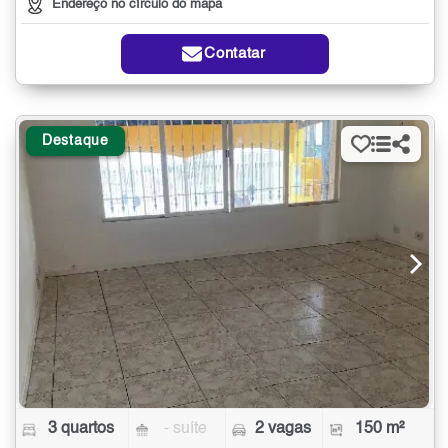
Endereço no círculo do mapa
Contatar
Destaque
3 quartos
- suíte
2 vagas
150 m²