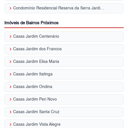
keyboard_arrow_right
Condomínio Residencial Reserva da Serra Jardim Peri
Imóveis de Bairros Próximos
keyboard_arrow_right
Casas Jardim Centenário
keyboard_arrow_right
Casas Jardim dos Francos
keyboard_arrow_right
Casas Jardim Elisa Maria
keyboard_arrow_right
Casas Jardim Itatinga
keyboard_arrow_right
Casas Jardim Ondina
keyboard_arrow_right
Casas Jardim Peri Novo
keyboard_arrow_right
Casas Jardim Santa Cruz
keyboard_arrow_right
Casas Jardim Vista Alegre