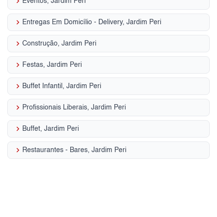
keyboard_arrow_right
Eventos, Jardim Peri
keyboard_arrow_right
Entregas Em Domicílio - Delivery, Jardim Peri
keyboard_arrow_right
Construção, Jardim Peri
keyboard_arrow_right
Festas, Jardim Peri
keyboard_arrow_right
Buffet Infantil, Jardim Peri
keyboard_arrow_right
Profissionais Liberais, Jardim Peri
keyboard_arrow_right
Buffet, Jardim Peri
keyboard_arrow_right
Restaurantes - Bares, Jardim Peri