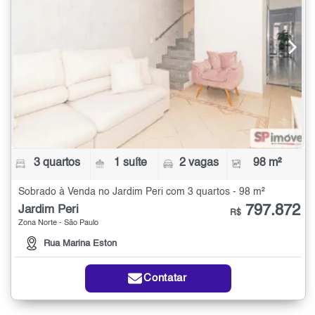
3 quartos
1 suíte
2 vagas
98 m²
Sobrado à Venda no Jardim Peri com 3 quartos - 98 m²
797.872
Jardim Peri
R$
Zona Norte - São Paulo
Rua Marina Eston
Contatar