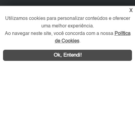
X
Verificada por
Utilizamos cookies para personalizar conteúdos e oferecer
uma melhor experiência.
Redes Sociais
Ao navegar neste site, você concorda com a nossa
Política
de Cookies
.
Ok, Entendi!
Área exclusiva aos anunciantes,
acesse sua conta: