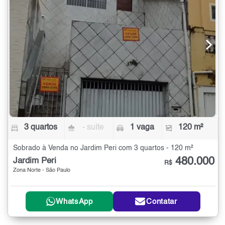
3 quartos
- suíte
1 vaga
120 m²
Sobrado à Venda no Jardim Peri com 3 quartos - 120 m²
480.000
Jardim Peri
R$
Zona Norte - São Paulo
WhatsApp
Contatar