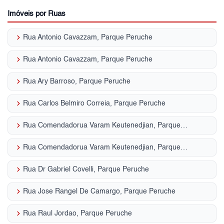
Imóveis por Ruas
keyboard_arrow_right
Rua Antonio Cavazzam, Parque Peruche
keyboard_arrow_right
Rua Antonio Cavazzam, Parque Peruche
keyboard_arrow_right
Rua Ary Barroso, Parque Peruche
keyboard_arrow_right
Rua Carlos Belmiro Correia, Parque Peruche
keyboard_arrow_right
Rua Comendadorua Varam Keutenedjian, Parque Peruche
keyboard_arrow_right
Rua Comendadorua Varam Keutenedjian, Parque Peruche
keyboard_arrow_right
Rua Dr Gabriel Covelli, Parque Peruche
keyboard_arrow_right
Rua Jose Rangel De Camargo, Parque Peruche
keyboard_arrow_right
Rua Raul Jordao, Parque Peruche