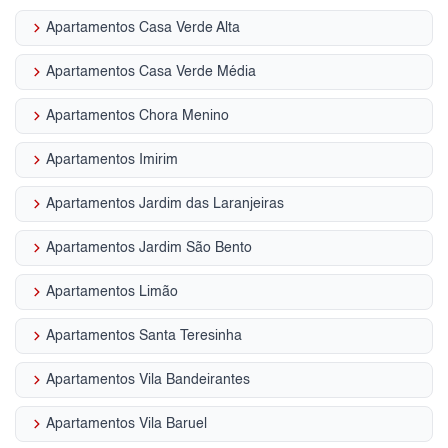
keyboard_arrow_right
Apartamentos Casa Verde Alta
keyboard_arrow_right
Apartamentos Casa Verde Média
keyboard_arrow_right
Apartamentos Chora Menino
keyboard_arrow_right
Apartamentos Imirim
keyboard_arrow_right
Apartamentos Jardim das Laranjeiras
keyboard_arrow_right
Apartamentos Jardim São Bento
keyboard_arrow_right
Apartamentos Limão
keyboard_arrow_right
Apartamentos Santa Teresinha
keyboard_arrow_right
Apartamentos Vila Bandeirantes
keyboard_arrow_right
Apartamentos Vila Baruel