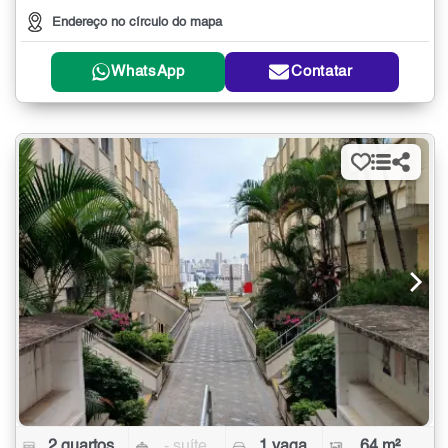
Endereço no círculo do mapa
WhatsApp
Contatar
2 quartos
- suíte
1 vaga
64 m²