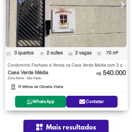
3 quartos
2 suítes
2 vagas
70 m²
Condomínio Fechado à Venda na Casa Verde Média com 3 quartos - 70 m²
540.000
Casa Verde Média
R$
Zona Norte - São Paulo
R Wilma de Oliveira Vieira
WhatsApp
Contatar