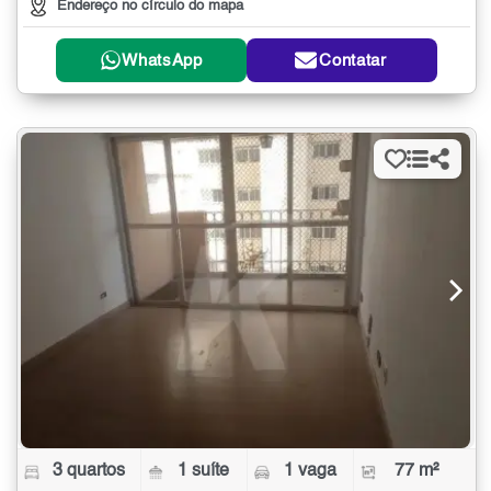
Endereço no círculo do mapa
WhatsApp
Contatar
3 quartos
1 suíte
1 vaga
77 m²