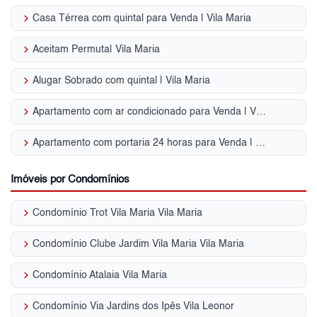
keyboard_arrow_right
Casa Térrea com quintal para Venda | Vila Maria
keyboard_arrow_right
Aceitam Permuta| Vila Maria
keyboard_arrow_right
Alugar Sobrado com quintal | Vila Maria
keyboard_arrow_right
Apartamento com ar condicionado para Venda | Vila Maria
keyboard_arrow_right
Apartamento com portaria 24 horas para Venda | Vila Maria
Imóveis por Condomínios
keyboard_arrow_right
Condomínio Trot Vila Maria Vila Maria
keyboard_arrow_right
Condomínio Clube Jardim Vila Maria Vila Maria
keyboard_arrow_right
Condomínio Atalaia Vila Maria
keyboard_arrow_right
Condomínio Via Jardins dos Ipês Vila Leonor