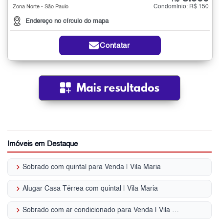
R$
Condomínio: R$ 150
Zona Norte - São Paulo
Endereço no círculo do mapa
Contatar
Imóveis em Destaque
keyboard_arrow_right
Sobrado com quintal para Venda | Vila Maria
keyboard_arrow_right
Alugar Casa Térrea com quintal | Vila Maria
keyboard_arrow_right
Sobrado com ar condicionado para Venda | Vila Maria