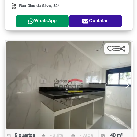
Rua Dias da Silva, 824
WhatsApp
Contatar
2 quartos
- suíte
- vaga
40 m²