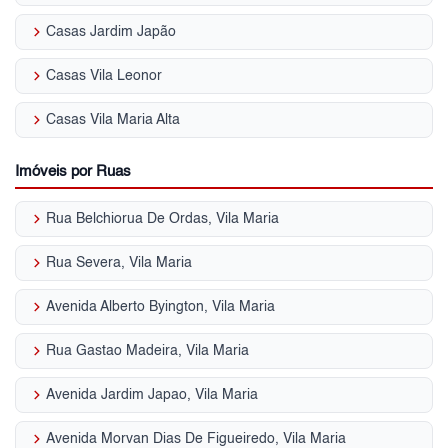
keyboard_arrow_right
Casas Jardim Japão
keyboard_arrow_right
Casas Vila Leonor
keyboard_arrow_right
Casas Vila Maria Alta
Imóveis por Ruas
keyboard_arrow_right
Rua Belchiorua De Ordas, Vila Maria
keyboard_arrow_right
Rua Severa, Vila Maria
keyboard_arrow_right
Avenida Alberto Byington, Vila Maria
keyboard_arrow_right
Rua Gastao Madeira, Vila Maria
keyboard_arrow_right
Avenida Jardim Japao, Vila Maria
keyboard_arrow_right
Avenida Morvan Dias De Figueiredo, Vila Maria