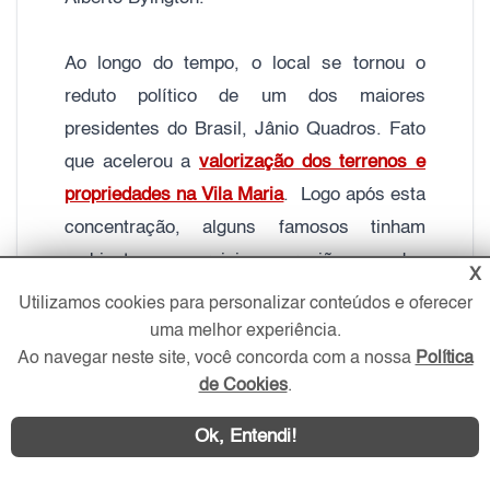
Ao longo do tempo, o local se tornou o
reduto político de um dos maiores
presidentes do Brasil, Jânio Quadros. Fato
que acelerou a
valorização dos terrenos e
propriedades na Vila Maria
. Logo após esta
concentração, alguns famosos tinham
ambientes comerciais na região, um dos
X
mais conhecidos foi o ídolo da Fórmula 1,
Utilizamos cookies para personalizar conteúdos e oferecer
Ayrton Senna, que montou seu escritório
uma melhor experiência.
Ao navegar neste site, você concorda com a nossa
Política
perto da chácara de um dos fundadores do
de Cookies
.
bairro.
Ok, Entendi!
Antigamente, a Vila Maria contava apenas