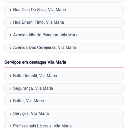
keyboard_arrow_right
Rua Dias Da Silva, Vila Maria
keyboard_arrow_right
Rua Ernani Pinto, Vila Maria
keyboard_arrow_right
Avenida Alberto Byington, Vila Maria
keyboard_arrow_right
Avenida Das Cerejeiras, Vila Maria
Serviços em destaque Vila Maria
keyboard_arrow_right
Buffet Infantil, Vila Maria
keyboard_arrow_right
Segurança, Vila Maria
keyboard_arrow_right
Buffet, Vila Maria
keyboard_arrow_right
Serviços, Vila Maria
keyboard_arrow_right
Profissionais Liberais, Vila Maria