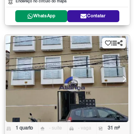
Endereço no círculo do mapa
WhatsApp
Contatar
1 quarto
- suíte
- vaga
31 m²