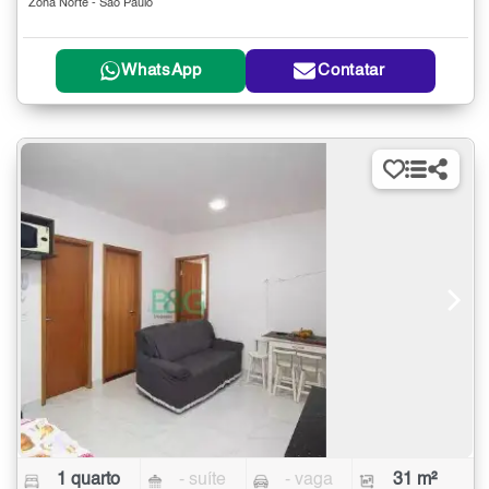
Zona Norte - São Paulo
WhatsApp
Contatar
1 quarto
- suíte
- vaga
31 m²