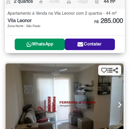
2 quartos
- suíte
- vaga
44 m²
Apartamento à Venda na Vila Leonor com 2 quartos - 44 m²
285.000
Vila Leonor
R$
Zona Norte - São Paulo
WhatsApp
Contatar