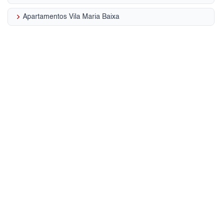
keyboard_arrow_right
Apartamentos Vila Maria Baixa