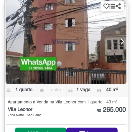
1 quarto
- suíte
1 vaga
40 m²
Apartamento à Venda na Vila Leonor com 1 quarto - 40 m²
265.000
Vila Leonor
R$
Zona Norte - São Paulo