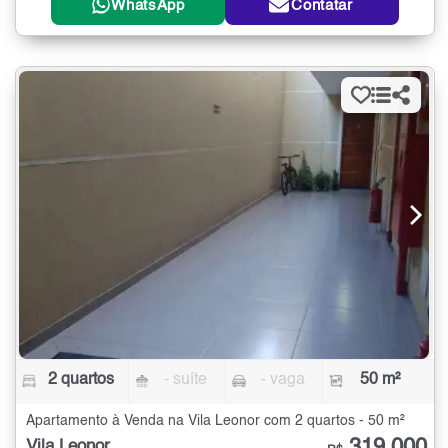
WhatsApp
Contatar
2 quartos
- suíte
- vaga
50 m²
Apartamento à Venda na Vila Leonor com 2 quartos - 50 m²
Vila Leonor