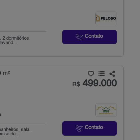
Contato
 2 dormitórios
avand...
0 m²
499.000
R$
²
Contato
banheiros, sala,
cisa de...