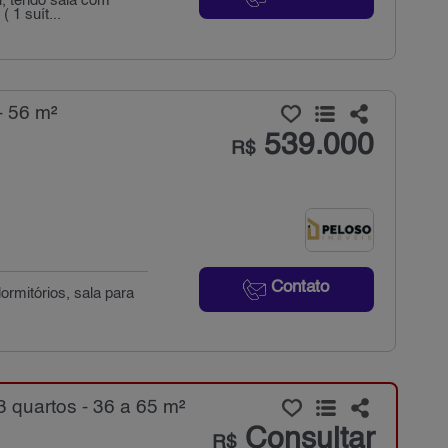
i, tendo sala com
 1 suít...
- 56 m²
539.000
R$
Contato
rmitórios, sala para
 quartos - 36 a 65 m²
Consultar
R$