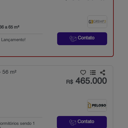
36 a 65 m²
Contato
e Lançamento!
- 56 m²
465.000
R$
Contato
ormitórios sendo 1
...