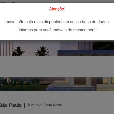
 PAULO
O que Procur
Atenção!
Imóvel não está mais disponível em nossa base de dados.
GAR
IMÓVEIS NOVOS
IMOBILIÁRIAS
OFEREÇA
Listamos para você imóveis do mesmo perfil!
 São Paulo
Tucuruvi, Zona Norte