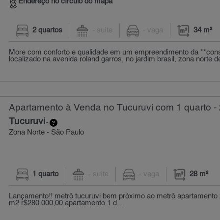
Endereço no círculo do mapa
2 quartos
- suíte
- vaga
34 m²
More com conforto e qualidade em um empreendimento da **cons
localizado na avenida roland garros, no jardim brasil, zona norte de
Apartamento à Venda no Tucuruvi com 1 quarto -
Tucuruvi
-
Zona Norte - São Paulo
1 quarto
- suíte
- vaga
28 m²
Lançamento!! metrô tucuruvi bem próximo ao metrô apartamento 2
m2 r$280.000,00 apartamento 1 d...