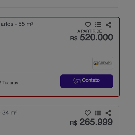
rtos - 55 m²
A PARTIR DE
520.000
R$
Contato
 Tucuruvi.
- 34 m²
265.999
R$