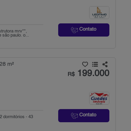
Contato
trutora mrv**,
 são paulo. o...
 28 m²
199.000
R$
Contato
 dormitórios - 43