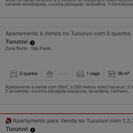
More no raízes tucuruvi, a 5 minutos do shopping e metrô tucuruv
varanda envidraçada, cozinha planejada, lavanderia, 3 dormitórios (
Apartamento à Venda no Tucuruvi com 2 quartos 
Tucuruvi
-
Zona Norte - São Paulo
2 quartos
- suíte
1 vaga
56 m²
Apartamento à venda com 56m², à 250 metros metrô tucuruvi. 2 do
2 ambientes, cozinha planejada espaçosa, lavanderia, banheiro...
Apartamento para Venda no Tucuruvi com 1,2,3
Tucuruvi
-