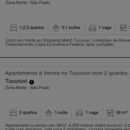
Zona Norte - São Paulo
1,2,3 quartos
0,1 suítes
1 vaga
Único em frente ao Shopping Metrô Tucuruvi, condições de Brev
Financiamento Caixa Economica Federal, lazer completo
Apartamento à Venda no Tucuruvi com 2 quartos 
Tucuruvi
-
Zona Norte - São Paulo
2 quartos
1 suíte
1 vaga
56 m²
Apartamento à venda com 56m², à 200 metros metrô tucuruvi. 2 d
suíte com armários, sala para 2 ambientes, cozinha planejada esp