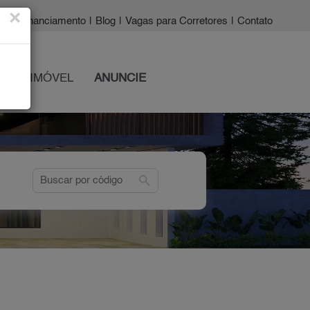
×
a?
|
Financiamento
|
Blog
|
Vagas para Corretores
|
Contato
 SEU IMÓVEL
ANUNCIE
search