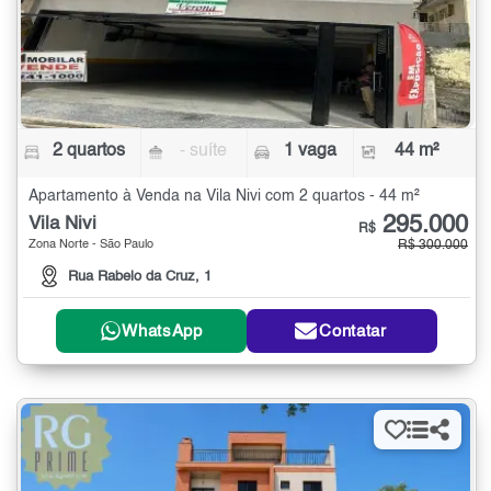
2 quartos
- suíte
1 vaga
44 m²
Apartamento à Venda na Vila Nivi com 2 quartos - 44 m²
295.000
Vila Nivi
R$
Zona Norte - São Paulo
R$ 300.000
Rua Rabelo da Cruz, 1
WhatsApp
Contatar