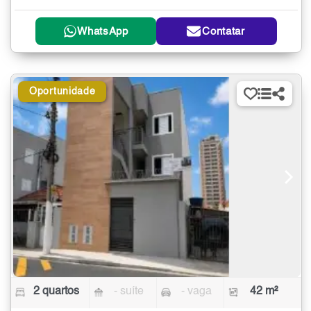
WhatsApp
Contatar
Oportunidade
2 quartos
- suíte
- vaga
42 m²