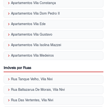
keyboard_arrow_right
Apartamentos Vila Constança
keyboard_arrow_right
Apartamentos Vila Dom Pedro II
keyboard_arrow_right
Apartamentos Vila Ede
keyboard_arrow_right
Apartamentos Vila Gustavo
keyboard_arrow_right
Apartamentos Vila Isolina Mazzei
keyboard_arrow_right
Apartamentos Vila Medeiros
Imóveis por Ruas
keyboard_arrow_right
Rua Tanque Velho, Vila Nivi
keyboard_arrow_right
Rua Baltazarua De Morais, Vila Nivi
keyboard_arrow_right
Rua Das Vertentes, Vila Nivi