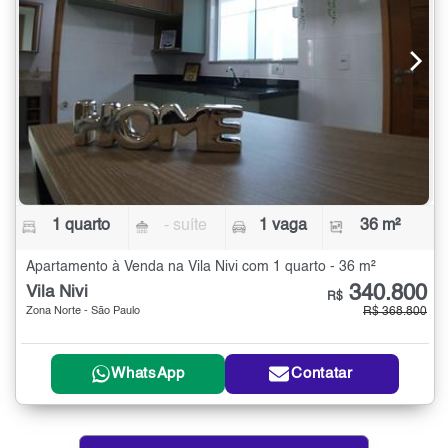
1 quarto
- suíte
1 vaga
36 m²
Apartamento à Venda na Vila Nivi com 1 quarto - 36 m²
340.800
Vila Nivi
R$
Zona Norte - São Paulo
R$ 368.800
WhatsApp
Contatar