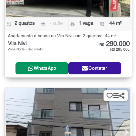
2 quartos
- suíte
1 vaga
44 m²
Apartamento à Venda na Vila Nivi com 2 quartos - 44 m²
290.000
Vila Nivi
R$
Zona Norte - São Paulo
R$ 295.000
WhatsApp
Contatar