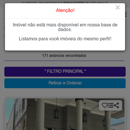
O PORTAL DE IMÓVEIS DA
ZONA NORTE
DE SÃO PAULO
×
Atenção!
Imóvel não está mais disponível em nossa base de
HOME
ZONA NORTE
COMPRAR
VILA PAULICÉIA
dados.
Imóveis à Venda na Vila Paulicéia, Zona Norte de São Paulo
Listamos para você imóveis do mesmo perfil!
Vila Paulicéia, Zona Norte
171 anúncios encontrados
* FILTRO PRINCIPAL *
Refinar e Ordenar