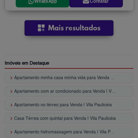
WhatsApp
Contatar
Imóveis em Destaque
keyboard_arrow_right
Apartamento minha casa minha vida para Venda | Vila Paulicéia
keyboard_arrow_right
Apartamento com ar condicionado para Venda | Vila Paulicéia
keyboard_arrow_right
Apartamento no térreo para Venda | Vila Paulicéia
keyboard_arrow_right
Casa Térrea com quintal para Venda | Vila Paulicéia
keyboard_arrow_right
Apartamento hidromassagem para Venda | Vila Paulicéia