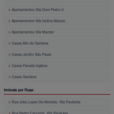
keyboard_arrow_right
Apartamentos Vila Dom Pedro II
keyboard_arrow_right
Apartamentos Vila Isolina Mazzei
keyboard_arrow_right
Apartamentos Vila Mazzei
keyboard_arrow_right
Casas Alto de Santana
keyboard_arrow_right
Casas Jardim São Paulo
keyboard_arrow_right
Casas Parada Inglesa
keyboard_arrow_right
Casas Santana
Imóveis por Ruas
keyboard_arrow_right
Rua Julia Lopes De Almeida, Vila Paulicéia
keyboard_arrow_right
Rua Pedro Cacunda, Vila Paulicéia