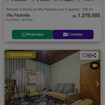
3 quartos
2 suítes
5 vagas
190 m²
Sobrado à Venda na Vila Paulicéia com 3 quartos - 190 m²
1.276.595
Vila Paulicéia
R$
Zona Norte - São Paulo
WhatsApp
Contatar
Oportunidade