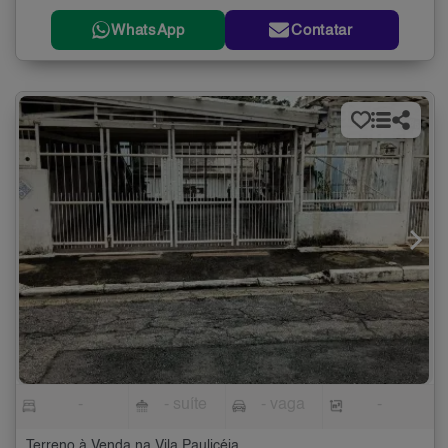
WhatsApp
Contatar
-
- suíte
- vaga
-
Terreno à Venda na Vila Paulicéia