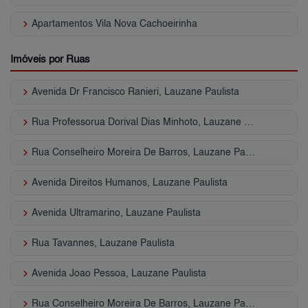
keyboard_arrow_right
Apartamentos Vila Nova Cachoeirinha
Imóveis por Ruas
keyboard_arrow_right
Avenida Dr Francisco Ranieri, Lauzane Paulista
keyboard_arrow_right
Rua Professorua Dorival Dias Minhoto, Lauzane Paulista
keyboard_arrow_right
Rua Conselheiro Moreira De Barros, Lauzane Paulista
keyboard_arrow_right
Avenida Direitos Humanos, Lauzane Paulista
keyboard_arrow_right
Avenida Ultramarino, Lauzane Paulista
keyboard_arrow_right
Rua Tavannes, Lauzane Paulista
keyboard_arrow_right
Avenida Joao Pessoa, Lauzane Paulista
keyboard_arrow_right
Rua Conselheiro Moreira De Barros, Lauzane Paulista