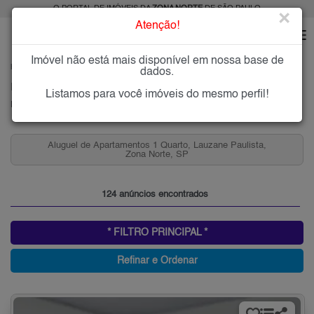
O PORTAL DE IMÓVEIS DA
ZONA NORTE
DE SÃO PAULO
×
Atenção!
Imóvel não está mais disponível em nossa base de
HOME
ZONA NORTE
ALUGAR
LAUZANE PAULISTA
dados.
Imóveis para Alugar no Lauzane Paulista, Zona Norte de São Paulo, SP
Listamos para você imóveis do mesmo perfil!
Lauzane Paulista, Zona Norte
Aluguel de Apartamentos 1 Quarto, Lauzane Paulista,
Zona Norte, SP
124 anúncios encontrados
* FILTRO PRINCIPAL *
Refinar e Ordenar