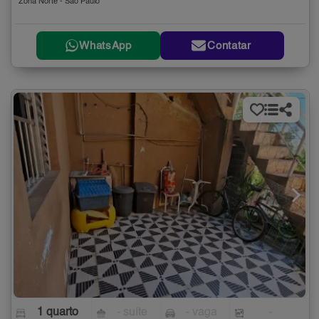
Zona Norte - São Paulo
WhatsApp
Contatar
1 quarto
- suíte
- vaga
-