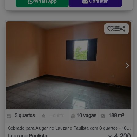
WhatsApp
Contatar
3 quartos
- suíte
10 vagas
189 m²
Sobrado para Alugar no Lauzane Paulista com 3 quartos - 189 m²
4.200
Lauzane Paulista