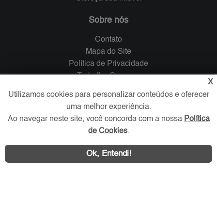
Sobre nós
Contato
Mapa do Site
Política de Privacidade
Trabalhe Conosco
X
Utilizamos cookies para personalizar conteúdos e oferecer
Verificada por
uma melhor experiência.
Ao navegar neste site, você concorda com a nossa
Política
de Cookies
.
Redes Sociais
Ok, Entendi!