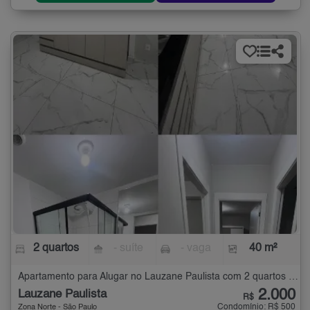
2 quartos
- suíte
- vaga
40 m²
Apartamento para Alugar no Lauzane Paulista com 2 quartos - 40 m²
2.000
Lauzane Paulista
R$
Condomínio: R$ 500
Zona Norte - São Paulo