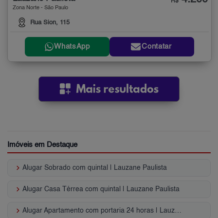
R$
Zona Norte - São Paulo
Rua Sion, 115
WhatsApp
Contatar
Imóveis em Destaque
keyboard_arrow_right
Alugar Sobrado com quintal | Lauzane Paulista
keyboard_arrow_right
Alugar Casa Térrea com quintal | Lauzane Paulista
keyboard_arrow_right
Alugar Apartamento com portaria 24 horas | Lauzane Paulista