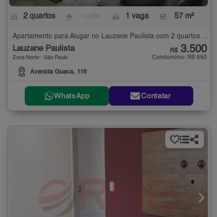
2 quartos
- suíte
1 vaga
57 m²
Apartamento para Alugar no Lauzane Paulista com 2 quartos - 57 m²
3.500
Lauzane Paulista
R$
Condomínio: R$ 650
Zona Norte - São Paulo
Avenida Guaca, 116
WhatsApp
Contatar