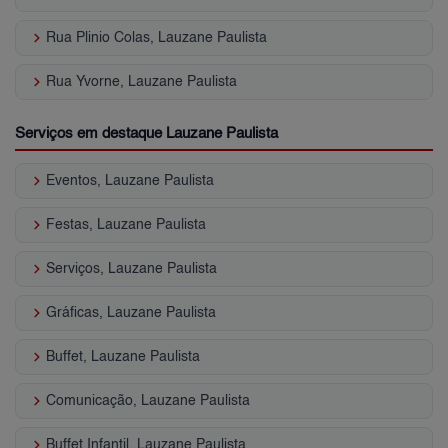
keyboard_arrow_right
Rua Plinio Colas, Lauzane Paulista
keyboard_arrow_right
Rua Yvorne, Lauzane Paulista
Serviços em destaque Lauzane Paulista
keyboard_arrow_right
Eventos, Lauzane Paulista
keyboard_arrow_right
Festas, Lauzane Paulista
keyboard_arrow_right
Serviços, Lauzane Paulista
keyboard_arrow_right
Gráficas, Lauzane Paulista
keyboard_arrow_right
Buffet, Lauzane Paulista
keyboard_arrow_right
Comunicação, Lauzane Paulista
keyboard_arrow_right
Buffet Infantil, Lauzane Paulista