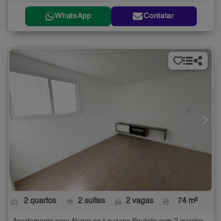
WhatsApp
Contatar
2 quartos
2 suítes
2 vagas
74 m²