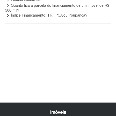
keyboard_arrow_right
Quanto fica a parcela do financiamento de um imóvel de R$
500 mil?
keyboard_arrow_right
Índice Financamento: TR, IPCA ou Poupança?
Imóveis