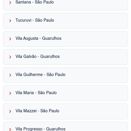
keyboard_arrow_right
Santana - São Paulo
keyboard_arrow_right
Tucuruvi - São Paulo
keyboard_arrow_right
Vila Augusta - Guarulhos
keyboard_arrow_right
Vila Galvão - Guarulhos
keyboard_arrow_right
Vila Guilherme - São Paulo
keyboard_arrow_right
Vila Maria - São Paulo
keyboard_arrow_right
Vila Mazzei - São Paulo
keyboard_arrow_right
Vila Progresso - Guarulhos