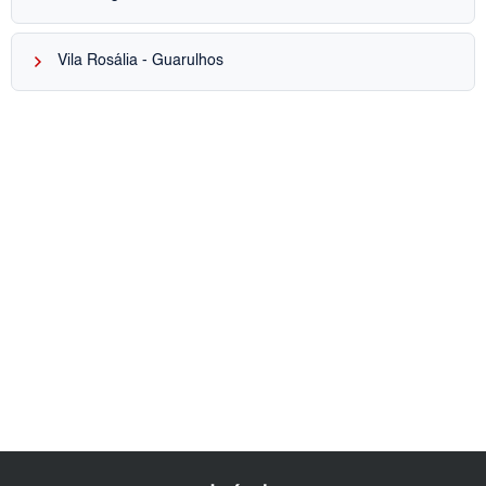
keyboard_arrow_right
Vila Rosália - Guarulhos