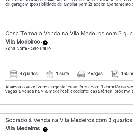
Vende-se sobrado na vila medeiros! características:4 dormitórios
de garagem (possibilidade de ampliar para 2) aceita apartamento 
Casa Térrea à Venda na Vila Medeiros com 3 quar
Vila Medeiros
-
Zona Norte - São Paulo
3 quartos
1 suíte
2 vagas
150 m
Abaixou o valor! venda urgente! casa térrea com 3 dormitórios sen
vagas a venda na vila medeiros!! excelente casa térrea, próxima a
Sobrado à Venda na Vila Medeiros com 3 quartos
Vila Medeiros
-