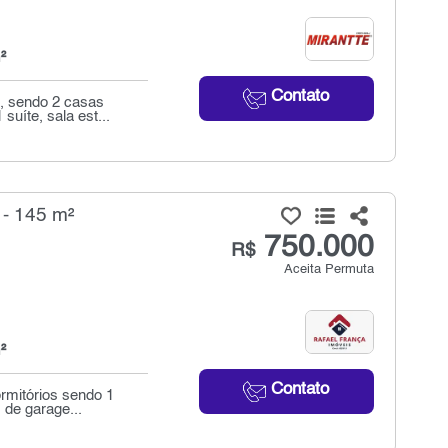
²
Contato
, sendo 2 casas
uíte, sala est...
 - 145 m²
750.000
R$
Aceita Permuta
²
Contato
rmitórios sendo 1
 de garage...