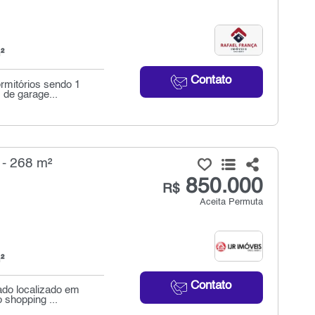
²
Contato
rmitórios sendo 1
 de garage...
 - 268 m²
850.000
R$
Aceita Permuta
²
Contato
ado localizado em
 shopping ...