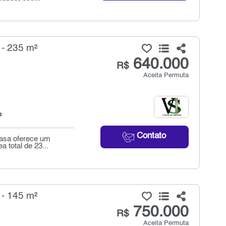
 - 235 m²
640.000
R$
Aceita Permuta
²
Contato
casa oferece um
 total de 23...
 - 145 m²
750.000
R$
Aceita Permuta