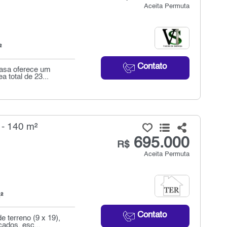
Aceita Permuta
²
Contato
casa oferece um
 total de 23...
 - 140 m²
695.000
R$
Aceita Permuta
²
Contato
 terreno (9 x 19),
cados, esc...