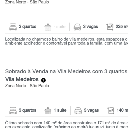
Zona Norte - São Paulo
3 quartos
- suíte
3 vagas
235 m
Localizada no charmoso bairro de vila medeiros, esta espaçosa 
ambiente acolhedor e confortável para toda a família. com uma área
Sobrado à Venda na Vila Medeiros com 3 quartos
Vila Medeiros
-
Zona Norte - São Paulo
3 quartos
1 suíte
3 vagas
140 m
Ótimo sobrado com 140 m² de área construída e 171 m² de área de
em excelente localização (próximo ao metrô tucuruvi, junto à mer