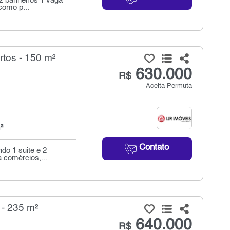
 2 banheiros 1 vaga
como p...
tos - 150 m²
630.000
R$
Aceita Permuta
²
Contato
do 1 suite e 2
 comércios,...
 - 235 m²
640.000
R$