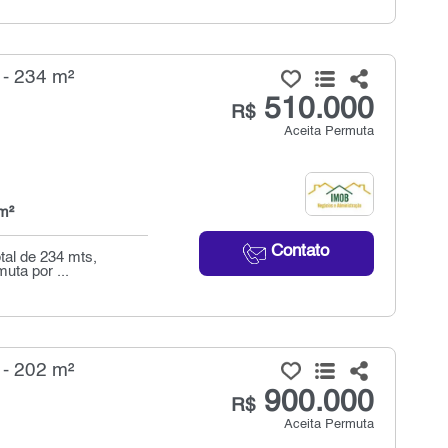
 - 234 m²
510.000
R$
Aceita Permuta
m²
Contato
tal de 234 mts,
uta por ...
 - 202 m²
900.000
R$
Aceita Permuta