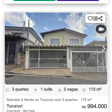
3 quartos
1 suíte
2 vagas
172 m²
Sobrado à Venda no Tucuruvi com 3 quartos - 172 m²
994.000
Tucuruvi
R$
Zona Norte - São Paulo