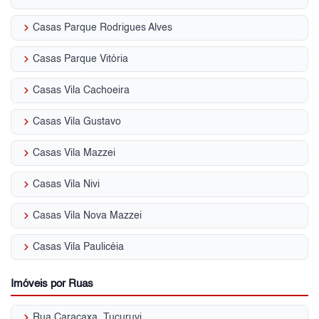
keyboard_arrow_right
Casas Parque Rodrigues Alves
keyboard_arrow_right
Casas Parque Vitória
keyboard_arrow_right
Casas Vila Cachoeira
keyboard_arrow_right
Casas Vila Gustavo
keyboard_arrow_right
Casas Vila Mazzei
keyboard_arrow_right
Casas Vila Nivi
keyboard_arrow_right
Casas Vila Nova Mazzei
keyboard_arrow_right
Casas Vila Paulicéia
Imóveis por Ruas
keyboard_arrow_right
Rua Caracaxa, Tucuruvi