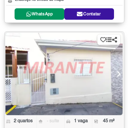
WhatsApp
Contatar
2 quartos
- suíte
1 vaga
45 m²