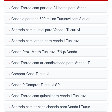
keyboard_arrow_right
Casa Térrea com portaria 24 horas para Venda | Tucuruvi
keyboard_arrow_right
Casas a partir de 600 mil no Tucuruvi com 3 quartos, Zona Norte, SP
keyboard_arrow_right
Sobrado com quintal para Venda | Tucuruvi
keyboard_arrow_right
Sobrado com lareira para Venda | Tucuruvi
keyboard_arrow_right
Casas Próx. Metrô Tucuruvi, ZN p/ Venda
keyboard_arrow_right
Casa Térrea com ar condicionado para Venda | Tucuruvi
keyboard_arrow_right
Comprar Casa Tucuruvi
keyboard_arrow_right
Casas P Comprar Tucuruvi SP
keyboard_arrow_right
Casa Térrea com quintal para Venda | Tucuruvi
keyboard_arrow_right
Sobrado com ar condicionado para Venda | Tucuruvi