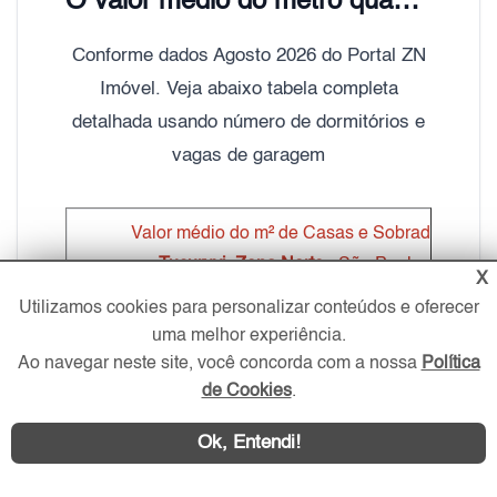
O valor médio do metro quadrado de Casas e Sobrados Tucuruvi é de R$ 4.800,00
Conforme dados Agosto 2026 do Portal ZN
Imóvel. Veja abaixo tabela completa
detalhada usando número de dormitórios e
vagas de garagem
Valor médio do m² de Casas e Sobrados
Tucuruvi
,
Zona Norte
- São Paulo
X
Utilizamos cookies para personalizar conteúdos e oferecer
Dormitórios
Vagas de Garagem
Valor médio m
uma melhor experiência.
Ao navegar neste site, você concorda com a nossa
Política
Kitnet e 1
SEM VAGA
R$ 4.587,98
de Cookies
.
1 e 2
1
R$ 4.695,05
Ok, Entendi!
2 e 3
2
R$ 4.818,06