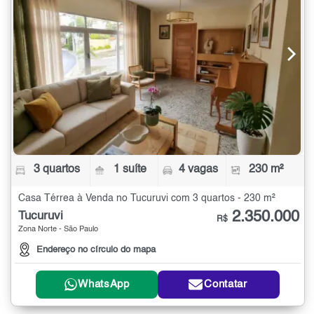
3 quartos
1 suíte
4 vagas
230 m²
Casa Térrea à Venda no Tucuruvi com 3 quartos - 230 m²
2.350.000
Tucuruvi
R$
Zona Norte - São Paulo
Endereço no círculo do mapa
WhatsApp
Contatar