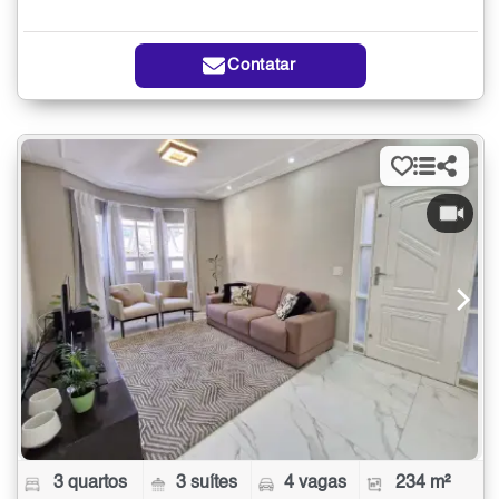
Contatar
3 quartos
3 suítes
4 vagas
234 m²