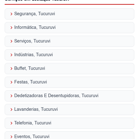
keyboard_arrow_right
Segurança, Tucuruvi
keyboard_arrow_right
Informática, Tucuruvi
keyboard_arrow_right
Serviços, Tucuruvi
keyboard_arrow_right
Indústrias, Tucuruvi
keyboard_arrow_right
Buffet, Tucuruvi
keyboard_arrow_right
Festas, Tucuruvi
keyboard_arrow_right
Dedetizadoras E Desentupidoras, Tucuruvi
keyboard_arrow_right
Lavanderias, Tucuruvi
keyboard_arrow_right
Telefonia, Tucuruvi
keyboard_arrow_right
Eventos, Tucuruvi