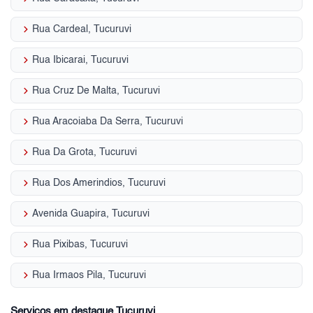
keyboard_arrow_right
Rua Cardeal, Tucuruvi
keyboard_arrow_right
Rua Ibicarai, Tucuruvi
keyboard_arrow_right
Rua Cruz De Malta, Tucuruvi
keyboard_arrow_right
Rua Aracoiaba Da Serra, Tucuruvi
keyboard_arrow_right
Rua Da Grota, Tucuruvi
keyboard_arrow_right
Rua Dos Amerindios, Tucuruvi
keyboard_arrow_right
Avenida Guapira, Tucuruvi
keyboard_arrow_right
Rua Pixibas, Tucuruvi
keyboard_arrow_right
Rua Irmaos Pila, Tucuruvi
Serviços em destaque Tucuruvi