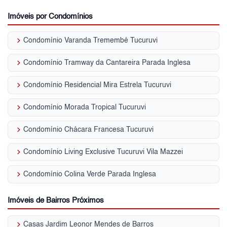
Imóveis por Condomínios
keyboard_arrow_right
Condomínio Varanda Tremembé Tucuruvi
keyboard_arrow_right
Condomínio Tramway da Cantareira Parada Inglesa
keyboard_arrow_right
Condomínio Residencial Mira Estrela Tucuruvi
keyboard_arrow_right
Condomínio Morada Tropical Tucuruvi
keyboard_arrow_right
Condomínio Chácara Francesa Tucuruvi
keyboard_arrow_right
Condomínio Living Exclusive Tucuruvi Vila Mazzei
keyboard_arrow_right
Condomínio Colina Verde Parada Inglesa
Imóveis de Bairros Próximos
keyboard_arrow_right
Casas Jardim Leonor Mendes de Barros