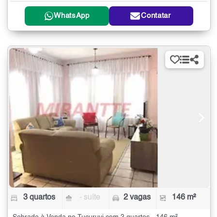
WhatsApp
Contatar
3 quartos
- suíte
2 vagas
146 m²