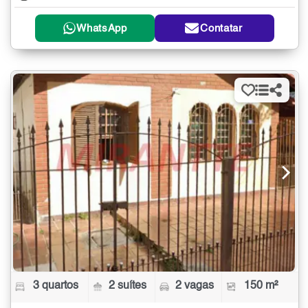
WhatsApp
Contatar
3 quartos
2 suítes
2 vagas
150 m²