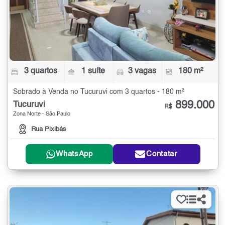
3 quartos
1 suíte
3 vagas
180 m²
Sobrado à Venda no Tucuruvi com 3 quartos - 180 m²
899.000
Tucuruvi
R$
Zona Norte - São Paulo
Rua Pixibás
WhatsApp
Contatar