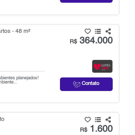
tos - 48 m²
364.000
R$
mbientes planejados!
biente...
Contato
to
1.600
R$