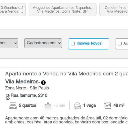
3 Quartos e 2
Aluguel de Apartamentos 3 quartos,
Condomínios 
para Venda,
Vila Medeiros, Zona Norte, SP
Vila Medeiro
 SP
N
Imóveis Novos
Ac
Apartamento à Venda na Vila Medeiros com 2 quar
Vila Medeiros
-
Zona Norte - São Paulo
Rua Itamonte, 2310
2 quartos
- suíte
1 vaga
48 m²
Apartamento com 48 metros quadrados de área útil, 02 dormitórios
ambientes, cozinha, área de serviço, banheiro com box, sacada c