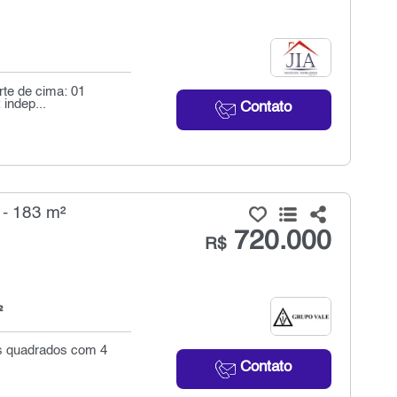
rte de cima: 01
indep...
Contato
 - 183 m²
720.000
R$
²
os quadrados com 4
Contato