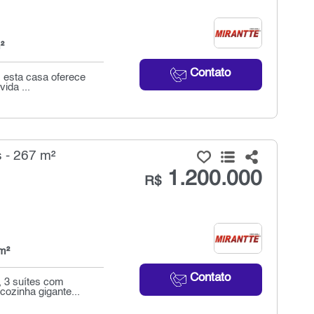
²
Contato
, esta casa oferece
ida ...
 - 267 m²
1.200.000
R$
m²
Contato
 3 suítes com
cozinha gigante...