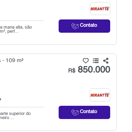
Contato
a maria alta, são
², perf...
 - 109 m²
850.000
R$
²
Contato
arte superior do
eiro ...