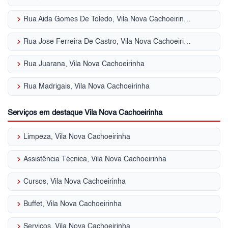
keyboard_arrow_right
Rua Aida Gomes De Toledo, Vila Nova Cachoeirinha
keyboard_arrow_right
Rua Jose Ferreira De Castro, Vila Nova Cachoeirinha
keyboard_arrow_right
Rua Juarana, Vila Nova Cachoeirinha
keyboard_arrow_right
Rua Madrigais, Vila Nova Cachoeirinha
Serviços em destaque Vila Nova Cachoeirinha
keyboard_arrow_right
Limpeza, Vila Nova Cachoeirinha
keyboard_arrow_right
Assistência Técnica, Vila Nova Cachoeirinha
keyboard_arrow_right
Cursos, Vila Nova Cachoeirinha
keyboard_arrow_right
Buffet, Vila Nova Cachoeirinha
keyboard_arrow_right
Serviços, Vila Nova Cachoeirinha