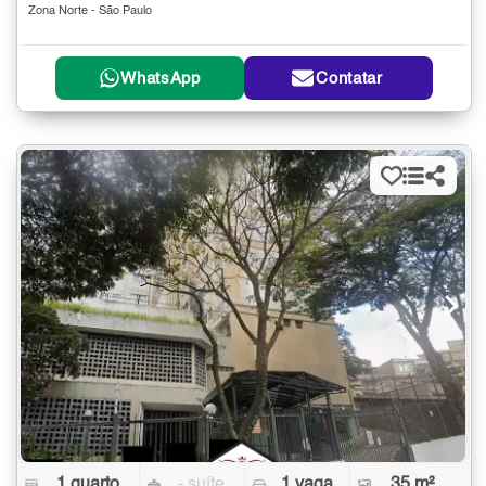
Zona Norte - São Paulo
WhatsApp
Contatar
1 quarto
- suíte
1 vaga
35 m²