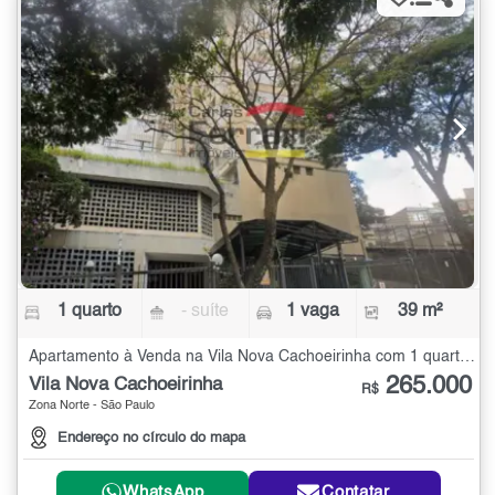
1 quarto
- suíte
1 vaga
39 m²
Apartamento à Venda na Vila Nova Cachoeirinha com 1 quarto - 39 m²
265.000
Vila Nova Cachoeirinha
R$
Zona Norte - São Paulo
Endereço no círculo do mapa
WhatsApp
Contatar