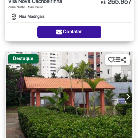
265.957
Vila Nova Cachoeirinha
R$
Zona Norte - São Paulo
Rua Madrigais
Contatar
Destaque