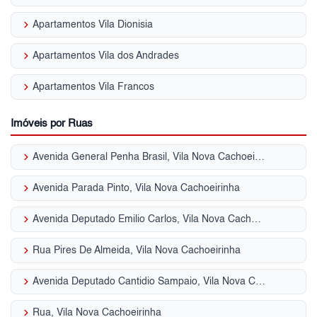
keyboard_arrow_right
Apartamentos Vila Dionisia
keyboard_arrow_right
Apartamentos Vila dos Andrades
keyboard_arrow_right
Apartamentos Vila Francos
Imóveis por Ruas
keyboard_arrow_right
Avenida General Penha Brasil, Vila Nova Cachoeirinha
keyboard_arrow_right
Avenida Parada Pinto, Vila Nova Cachoeirinha
keyboard_arrow_right
Avenida Deputado Emilio Carlos, Vila Nova Cachoeirinha
keyboard_arrow_right
Rua Pires De Almeida, Vila Nova Cachoeirinha
keyboard_arrow_right
Avenida Deputado Cantidio Sampaio, Vila Nova Cachoeirinha
keyboard_arrow_right
Rua, Vila Nova Cachoeirinha