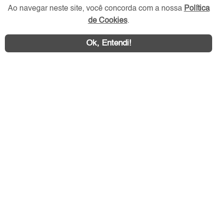
Ao navegar neste site, você concorda com a nossa
Política
Redes Sociais
de Cookies
.
Ok, Entendi!
Área exclusiva aos anunciantes,
acesse sua conta: