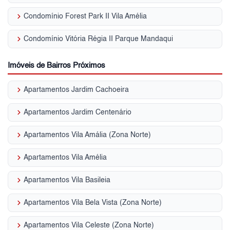
keyboard_arrow_right
Condomínio Forest Park II Vila Amélia
keyboard_arrow_right
Condomínio Vitória Régia II Parque Mandaqui
Imóveis de Bairros Próximos
keyboard_arrow_right
Apartamentos Jardim Cachoeira
keyboard_arrow_right
Apartamentos Jardim Centenário
keyboard_arrow_right
Apartamentos Vila Amália (Zona Norte)
keyboard_arrow_right
Apartamentos Vila Amélia
keyboard_arrow_right
Apartamentos Vila Basileia
keyboard_arrow_right
Apartamentos Vila Bela Vista (Zona Norte)
keyboard_arrow_right
Apartamentos Vila Celeste (Zona Norte)