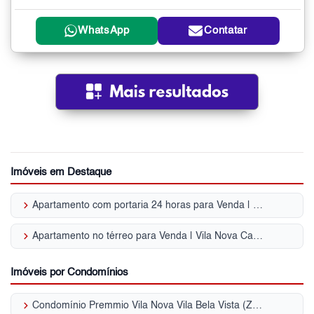
WhatsApp
Contatar
Imóveis em Destaque
keyboard_arrow_right
Apartamento com portaria 24 horas para Venda | Vila Nova Cachoeirinha
keyboard_arrow_right
Apartamento no térreo para Venda | Vila Nova Cachoeirinha
Imóveis por Condomínios
keyboard_arrow_right
Condomínio Premmio Vila Nova Vila Bela Vista (Zona Norte)