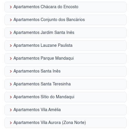
keyboard_arrow_right
Apartamentos Chácara do Encosto
keyboard_arrow_right
Apartamentos Conjunto dos Bancários
keyboard_arrow_right
Apartamentos Jardim Santa Inês
keyboard_arrow_right
Apartamentos Lauzane Paulista
keyboard_arrow_right
Apartamentos Parque Mandaqui
keyboard_arrow_right
Apartamentos Santa Inês
keyboard_arrow_right
Apartamentos Santa Teresinha
keyboard_arrow_right
Apartamentos Sítio do Mandaqui
keyboard_arrow_right
Apartamentos Vila Amélia
keyboard_arrow_right
Apartamentos Vila Aurora (Zona Norte)