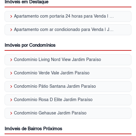
Imóveis em Destaque
keyboard_arrow_right
Apartamento com portaria 24 horas para Venda | Jardim Paraíso
keyboard_arrow_right
Apartamento com ar condicionado para Venda | Jardim Paraíso
Imóveis por Condomínios
keyboard_arrow_right
Condomínio Living Nord View Jardim Paraíso
keyboard_arrow_right
Condomínio Verde Vale Jardim Paraíso
keyboard_arrow_right
Condomínio Pátio Santana Jardim Paraíso
keyboard_arrow_right
Condomínio Rosa D Elite Jardim Paraíso
keyboard_arrow_right
Condomínio Gehause Jardim Paraíso
Imóveis de Bairros Próximos