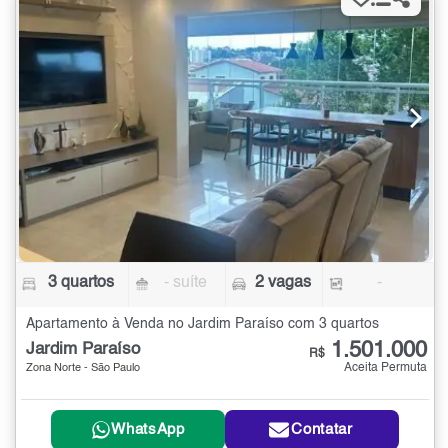
3 quartos
- suíte
2 vagas
-
Apartamento à Venda no Jardim Paraíso com 3 quartos
1.501.000
Jardim Paraíso
R$
Aceita Permuta
Zona Norte - São Paulo
WhatsApp
Contatar