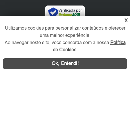
Verificada por
X
Utilizamos cookies para personalizar conteúdos e oferecer
Redes Sociais
uma melhor experiência.
Ao navegar neste site, você concorda com a nossa
Política
de Cookies
.
Ok, Entendi!
Área exclusiva aos anunciantes,
acesse sua conta: