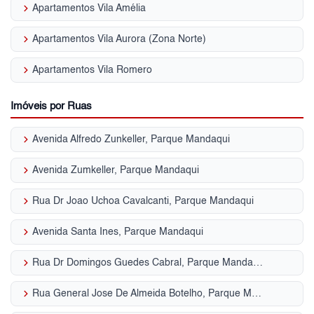
keyboard_arrow_right
Apartamentos Vila Amélia
keyboard_arrow_right
Apartamentos Vila Aurora (Zona Norte)
keyboard_arrow_right
Apartamentos Vila Romero
Imóveis por Ruas
keyboard_arrow_right
Avenida Alfredo Zunkeller, Parque Mandaqui
keyboard_arrow_right
Avenida Zumkeller, Parque Mandaqui
keyboard_arrow_right
Rua Dr Joao Uchoa Cavalcanti, Parque Mandaqui
keyboard_arrow_right
Avenida Santa Ines, Parque Mandaqui
keyboard_arrow_right
Rua Dr Domingos Guedes Cabral, Parque Mandaqui
keyboard_arrow_right
Rua General Jose De Almeida Botelho, Parque Mandaqui