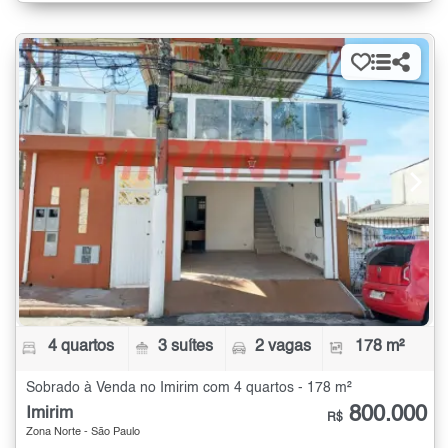
4 quartos
3 suítes
2 vagas
178 m²
Sobrado à Venda no Imirim com 4 quartos - 178 m²
800.000
Imirim
R$
Zona Norte - São Paulo