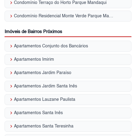
keyboard_arrow_right
Condomínio Terraço do Horto Parque Mandaqui
keyboard_arrow_right
Condomínio Residencial Monte Verde Parque Mandaqui
Imóveis de Bairros Próximos
keyboard_arrow_right
Apartamentos Conjunto dos Bancários
keyboard_arrow_right
Apartamentos Imirim
keyboard_arrow_right
Apartamentos Jardim Paraíso
keyboard_arrow_right
Apartamentos Jardim Santa Inês
keyboard_arrow_right
Apartamentos Lauzane Paulista
keyboard_arrow_right
Apartamentos Santa Inês
keyboard_arrow_right
Apartamentos Santa Teresinha