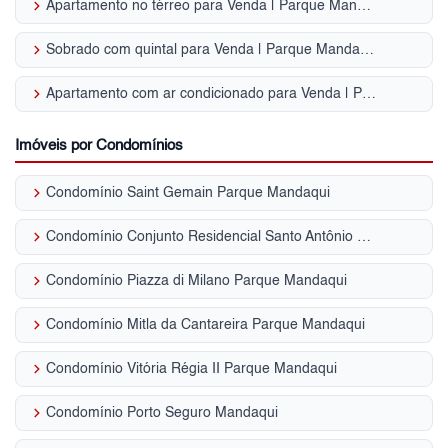
keyboard_arrow_right
Apartamento no térreo para Venda | Parque Mandaqui
keyboard_arrow_right
Sobrado com quintal para Venda | Parque Mandaqui
keyboard_arrow_right
Apartamento com ar condicionado para Venda | Parque Mandaqui
Imóveis por Condomínios
keyboard_arrow_right
Condomínio Saint Gemain Parque Mandaqui
keyboard_arrow_right
Condomínio Conjunto Residencial Santo Antônio Parque Mandaqui
keyboard_arrow_right
Condomínio Piazza di Milano Parque Mandaqui
keyboard_arrow_right
Condomínio Mitla da Cantareira Parque Mandaqui
keyboard_arrow_right
Condomínio Vitória Régia II Parque Mandaqui
keyboard_arrow_right
Condomínio Porto Seguro Mandaqui