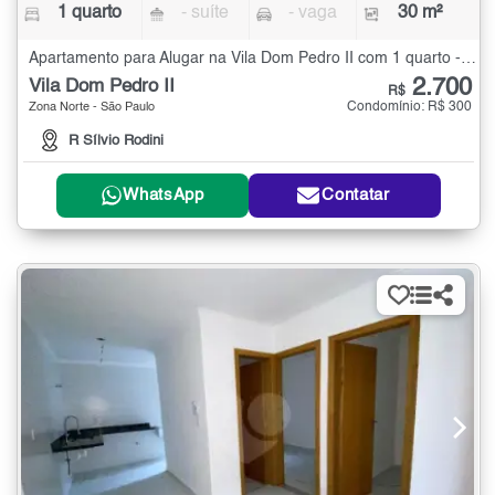
1 quarto
- suíte
- vaga
30 m²
Apartamento para Alugar na Vila Dom Pedro II com 1 quarto - 30 m²
2.700
Vila Dom Pedro II
R$
Condomínio: R$ 300
Zona Norte - São Paulo
R Sílvio Rodini
WhatsApp
Contatar