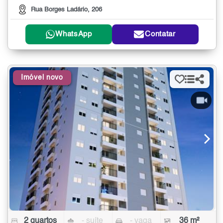
Rua Borges Ladário, 206
WhatsApp
Contatar
Imóvel novo
2 quartos
- suíte
- vaga
36 m²