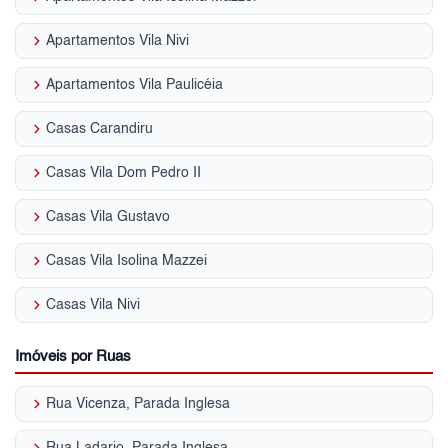
keyboard_arrow_right
Apartamentos Vila Nivi
keyboard_arrow_right
Apartamentos Vila Paulicéia
keyboard_arrow_right
Casas Carandiru
keyboard_arrow_right
Casas Vila Dom Pedro II
keyboard_arrow_right
Casas Vila Gustavo
keyboard_arrow_right
Casas Vila Isolina Mazzei
keyboard_arrow_right
Casas Vila Nivi
Imóveis por Ruas
keyboard_arrow_right
Rua Vicenza, Parada Inglesa
keyboard_arrow_right
Rua Ladario, Parada Inglesa