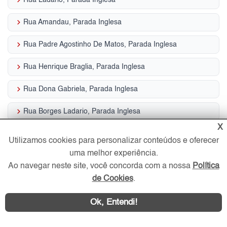
keyboard_arrow_right
Rua Amandau, Parada Inglesa
keyboard_arrow_right
Rua Padre Agostinho De Matos, Parada Inglesa
keyboard_arrow_right
Rua Henrique Braglia, Parada Inglesa
keyboard_arrow_right
Rua Dona Gabriela, Parada Inglesa
keyboard_arrow_right
Rua Borges Ladario, Parada Inglesa
X
keyboard_arrow_right
Rua Piata, Parada Inglesa
Utilizamos cookies para personalizar conteúdos e oferecer
uma melhor experiência.
keyboard_arrow_right
Avenida Alvaro Machado Pedrosa, Parada Inglesa
Ao navegar neste site, você concorda com a nossa
Política
keyboard_arrow_right
Avenida Conceicao, Parada Inglesa
de Cookies
.
Ok, Entendi!
Serviços em destaque Parada Inglesa