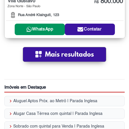
800.000
Vila Gustavo
R$
Zona Norte - São Paulo
Rua André Klainguti, 123
WhatsApp
Contatar
Imóveis em Destaque
keyboard_arrow_right
Aluguel Aptos Próx. ao Metrô | Parada Inglesa
keyboard_arrow_right
Alugar Casa Térrea com quintal | Parada Inglesa
keyboard_arrow_right
Sobrado com quintal para Venda | Parada Inglesa