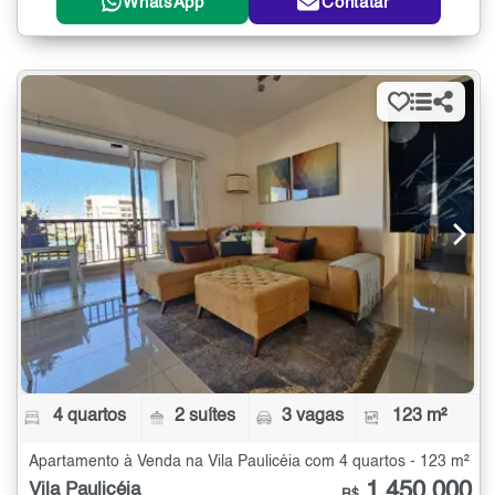
WhatsApp
Contatar
4 quartos
2 suítes
3 vagas
123 m²
Apartamento à Venda na Vila Paulicéia com 4 quartos - 123 m²
1.450.000
Vila Paulicéia