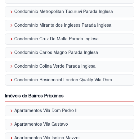
keyboard_arrow_right
Condomínio Metropolitan Tucuruvi Parada Inglesa
keyboard_arrow_right
Condomínio Mirante dos Ingleses Parada Inglesa
keyboard_arrow_right
Condomínio Cruz De Malta Parada Inglesa
keyboard_arrow_right
Condomínio Carlos Magno Parada Inglesa
keyboard_arrow_right
Condomínio Colina Verde Parada Inglesa
keyboard_arrow_right
Condomínio Residencial London Quality Vila Dom Pedro II
Imóveis de Bairros Próximos
keyboard_arrow_right
Apartamentos Vila Dom Pedro II
keyboard_arrow_right
Apartamentos Vila Gustavo
keyboard_arrow_right
Apartamentos Vila Isolina Mazzei