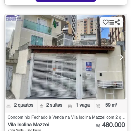
2 quartos
2 suítes
1 vaga
59 m²
Condomínio Fechado à Venda na Vila Isolina Mazzei com 2 quartos - 59 m²
480.000
Vila Isolina Mazzei
R$
Zona Norte - São Paulo