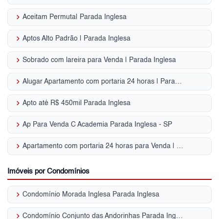
keyboard_arrow_right
Aceitam Permuta| Parada Inglesa
keyboard_arrow_right
Aptos Alto Padrão | Parada Inglesa
keyboard_arrow_right
Sobrado com lareira para Venda | Parada Inglesa
keyboard_arrow_right
Alugar Apartamento com portaria 24 horas | Parada Inglesa
keyboard_arrow_right
Apto até R$ 450mil Parada Inglesa
keyboard_arrow_right
Ap Para Venda C Academia Parada Inglesa - SP
keyboard_arrow_right
Apartamento com portaria 24 horas para Venda | Parada Inglesa
Imóveis por Condomínios
keyboard_arrow_right
Condomínio Morada Inglesa Parada Inglesa
keyboard_arrow_right
Condomínio Conjunto das Andorinhas Parada Inglesa