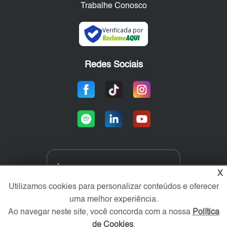
Trabalhe Conosco
Verificada por
Redes Sociais
Área exclusiva aos anunciantes,
X
acesse sua conta:
Utilizamos cookies para personalizar conteúdos e oferecer
uma melhor experiência.
Ao navegar neste site, você concorda com a nossa
Política
de Cookies
.