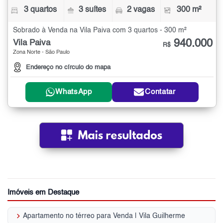
3 quartos
3 suítes
2 vagas
300 m²
Sobrado à Venda na Vila Paiva com 3 quartos - 300 m²
940.000
Vila Paiva
R$
Zona Norte - São Paulo
Endereço no círculo do mapa
WhatsApp
Contatar
Imóveis em Destaque
keyboard_arrow_right
Apartamento no térreo para Venda | Vila Guilherme