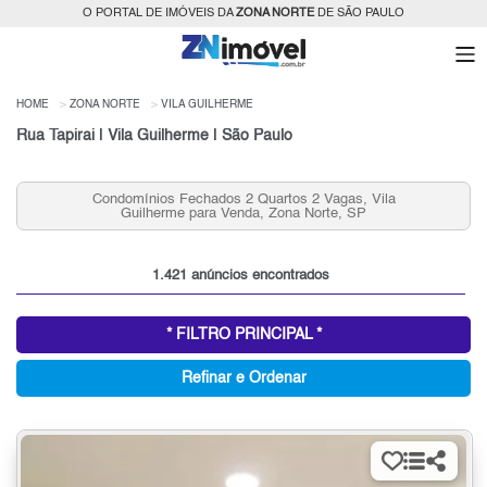
O PORTAL DE IMÓVEIS DA
ZONA NORTE
DE SÃO PAULO
HOME
ZONA NORTE
VILA GUILHERME
Rua Tapirai | Vila Guilherme | São Paulo
, Vila
Aluguel de Casas 2 quartos, Vila Guilherme, Zona N
P
SP
1.421 anúncios encontrados
* FILTRO PRINCIPAL *
Refinar e Ordenar