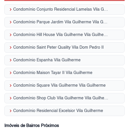
keyboard_arrow_right
Condomínio Conjunto Residencial Lamelas Vila Guilherme
keyboard_arrow_right
Condomínio Parque Jardim Vila Guilherme Vila Guilherme
keyboard_arrow_right
Condomínio Hill House Vila Guilherme Vila Guilherme
keyboard_arrow_right
Condomínio Saint Peter Quality Vila Dom Pedro II
keyboard_arrow_right
Condomínio Espanha Vila Guilherme
keyboard_arrow_right
Condomínio Maison Tayar II Vila Guilherme
keyboard_arrow_right
Condomínio Square Vila Guilherme Vila Guilherme
keyboard_arrow_right
Condomínio Shop Club Vila Guilherme Vila Guilherme
keyboard_arrow_right
Condomínio Residencial Excelsior Vila Guilherme
Imóveis de Bairros Próximos