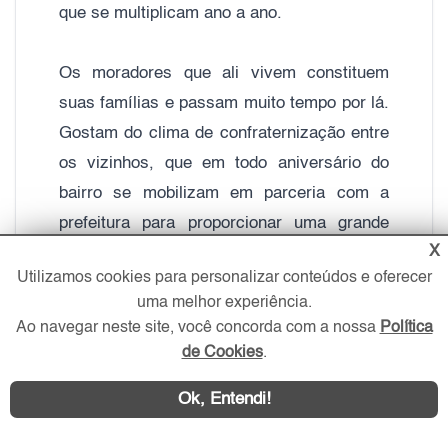
que se multiplicam ano a ano.
Os moradores que ali vivem constituem
suas famílias e passam muito tempo por lá.
Gostam do clima de confraternização entre
os vizinhos, que em todo aniversário do
bairro se mobilizam em parceria com a
prefeitura para proporcionar uma grande
X
festa. As comemorações acontecem na
Utilizamos cookies para personalizar conteúdos e oferecer
Praça Oscar da Silva, local onde
uma melhor experiência.
antigamente, era o primeiro ponto de ônibus
Ao navegar neste site, você concorda com a nossa
Política
do bairro, ao lado da Junta Militar da Vila
de Cookies
.
Guilherme.
Ok, Entendi!
Os sinais de modernização não acabam.