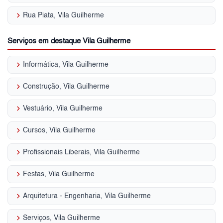
keyboard_arrow_right
Rua Piata, Vila Guilherme
Serviços em destaque Vila Guilherme
keyboard_arrow_right
Informática, Vila Guilherme
keyboard_arrow_right
Construção, Vila Guilherme
keyboard_arrow_right
Vestuário, Vila Guilherme
keyboard_arrow_right
Cursos, Vila Guilherme
keyboard_arrow_right
Profissionais Liberais, Vila Guilherme
keyboard_arrow_right
Festas, Vila Guilherme
keyboard_arrow_right
Arquitetura - Engenharia, Vila Guilherme
keyboard_arrow_right
Serviços, Vila Guilherme