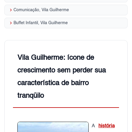
keyboard_arrow_right
Comunicação, Vila Guilherme
keyboard_arrow_right
Buffet Infantil, Vila Guilherme
Vila Guilherme: ícone de
crescimento sem perder sua
característica de bairro
tranqüilo
A
história