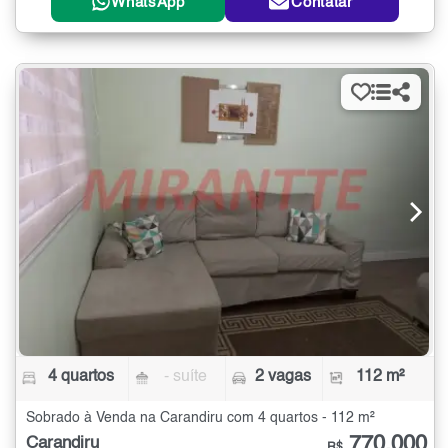
WhatsApp
Contatar
4 quartos
- suíte
2 vagas
112 m²
Sobrado à Venda na Carandiru com 4 quartos - 112 m²
770.000
Carandiru