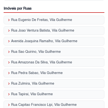
Imóveis por Ruas
keyboard_arrow_right
Rua Eugenio De Freitas, Vila Guilherme
keyboard_arrow_right
Rua Joao Ventura Batista, Vila Guilherme
keyboard_arrow_right
Avenida Joaquina Ramalho, Vila Guilherme
keyboard_arrow_right
Rua Sao Quirino, Vila Guilherme
keyboard_arrow_right
Rua Amazonas Da Silva, Vila Guilherme
keyboard_arrow_right
Rua Pedra Sabao, Vila Guilherme
keyboard_arrow_right
Rua Zulmira, Vila Guilherme
keyboard_arrow_right
Rua Tapirai, Vila Guilherme
keyboard_arrow_right
Rua Capitao Francisco Lipi, Vila Guilherme