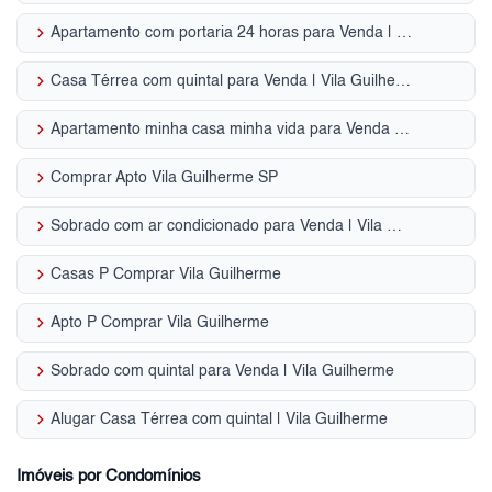
keyboard_arrow_right
Apartamento com portaria 24 horas para Venda | Vila Guilherme
keyboard_arrow_right
Casa Térrea com quintal para Venda | Vila Guilherme
keyboard_arrow_right
Apartamento minha casa minha vida para Venda | Vila Guilherme
keyboard_arrow_right
Comprar Apto Vila Guilherme SP
keyboard_arrow_right
Sobrado com ar condicionado para Venda | Vila Guilherme
keyboard_arrow_right
Casas P Comprar Vila Guilherme
keyboard_arrow_right
Apto P Comprar Vila Guilherme
keyboard_arrow_right
Sobrado com quintal para Venda | Vila Guilherme
keyboard_arrow_right
Alugar Casa Térrea com quintal | Vila Guilherme
Imóveis por Condomínios