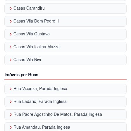
keyboard_arrow_right
Casas Carandiru
keyboard_arrow_right
Casas Vila Dom Pedro II
keyboard_arrow_right
Casas Vila Gustavo
keyboard_arrow_right
Casas Vila Isolina Mazzei
keyboard_arrow_right
Casas Vila Nivi
Imóveis por Ruas
keyboard_arrow_right
Rua Vicenza, Parada Inglesa
keyboard_arrow_right
Rua Ladario, Parada Inglesa
keyboard_arrow_right
Rua Padre Agostinho De Matos, Parada Inglesa
keyboard_arrow_right
Rua Amandau, Parada Inglesa