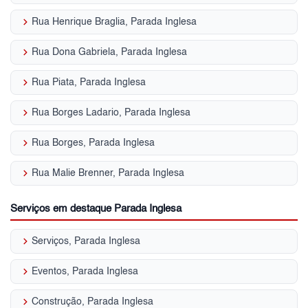
keyboard_arrow_right
Rua Henrique Braglia, Parada Inglesa
keyboard_arrow_right
Rua Dona Gabriela, Parada Inglesa
keyboard_arrow_right
Rua Piata, Parada Inglesa
keyboard_arrow_right
Rua Borges Ladario, Parada Inglesa
keyboard_arrow_right
Rua Borges, Parada Inglesa
keyboard_arrow_right
Rua Malie Brenner, Parada Inglesa
Serviços em destaque Parada Inglesa
keyboard_arrow_right
Serviços, Parada Inglesa
keyboard_arrow_right
Eventos, Parada Inglesa
keyboard_arrow_right
Construção, Parada Inglesa