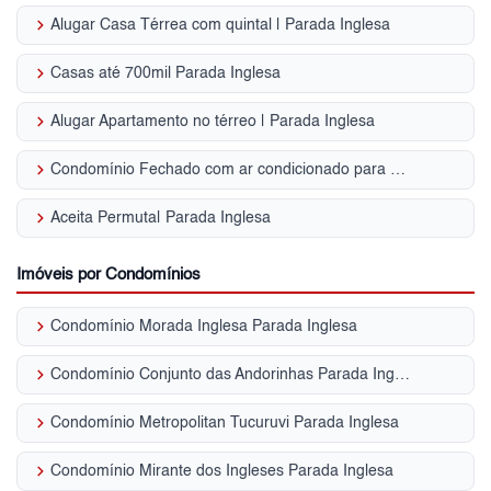
keyboard_arrow_right
Alugar Casa Térrea com quintal | Parada Inglesa
keyboard_arrow_right
Casas até 700mil Parada Inglesa
keyboard_arrow_right
Alugar Apartamento no térreo | Parada Inglesa
keyboard_arrow_right
Condomínio Fechado com ar condicionado para Venda | Parada Inglesa
keyboard_arrow_right
Aceita Permuta| Parada Inglesa
Imóveis por Condomínios
keyboard_arrow_right
Condomínio Morada Inglesa Parada Inglesa
keyboard_arrow_right
Condomínio Conjunto das Andorinhas Parada Inglesa
keyboard_arrow_right
Condomínio Metropolitan Tucuruvi Parada Inglesa
keyboard_arrow_right
Condomínio Mirante dos Ingleses Parada Inglesa