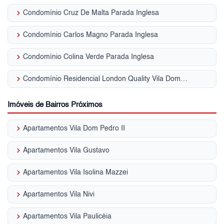
keyboard_arrow_right
Condomínio Cruz De Malta Parada Inglesa
keyboard_arrow_right
Condomínio Carlos Magno Parada Inglesa
keyboard_arrow_right
Condomínio Colina Verde Parada Inglesa
keyboard_arrow_right
Condomínio Residencial London Quality Vila Dom Pedro II
Imóveis de Bairros Próximos
keyboard_arrow_right
Apartamentos Vila Dom Pedro II
keyboard_arrow_right
Apartamentos Vila Gustavo
keyboard_arrow_right
Apartamentos Vila Isolina Mazzei
keyboard_arrow_right
Apartamentos Vila Nivi
keyboard_arrow_right
Apartamentos Vila Paulicéia