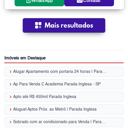
WhatsApp
Contatar
Imóveis em Destaque
keyboard_arrow_right
Alugar Apartamento com portaria 24 horas | Parada Inglesa
keyboard_arrow_right
Ap Para Venda C Academia Parada Inglesa - SP
keyboard_arrow_right
Apto até R$ 450mil Parada Inglesa
keyboard_arrow_right
Aluguel Aptos Próx. ao Metrô | Parada Inglesa
keyboard_arrow_right
Sobrado com ar condicionado para Venda | Parada Inglesa