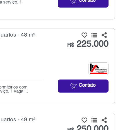
Contato
a serviço, 1
uartos - 48 m²
225.000
R$
Contato
ormitórios com
iço, 1 vaga ...
uartos - 49 m²
250.000