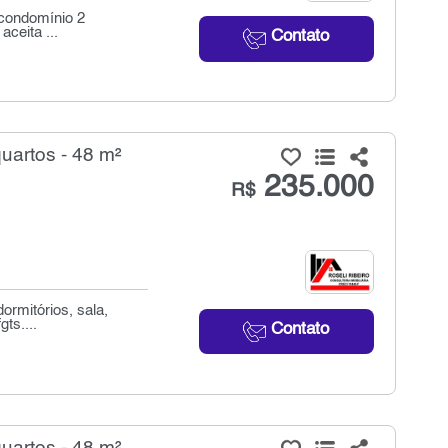
 condomínio 2
aceita ...
Contato
uartos - 48 m²
235.000
R$
ormitórios, sala,
ts....
Contato