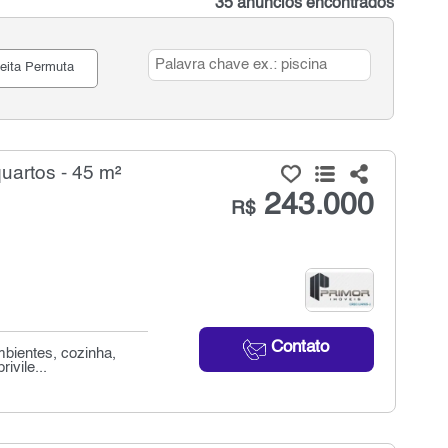
35 anúncios encontrados
eita Permuta
uartos - 45 m²
243.000
R$
Contato
bientes, cozinha,
ivile...