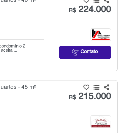
uartos - 48 m²
224.000
R$
 condomínio 2
aceita ...
Contato
uartos - 45 m²
215.000
R$