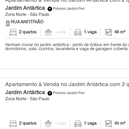
Apartamento à Venda no Jardim Antártica com 2 q
Jardim Antártica
-
Próximo Jardim Peri
Zona Norte - São Paulo
RUA ANFITRIÃO
2 quartos
- suíte
1 vaga
48 m²
Venham morar no jardim antártica - ponto de ônibus em frente do
dormitórios, sala, cozinha, lavanderia e vaga de garagem coberta. 
Apartamento à Venda no Jardim Antártica com 2 q
Jardim Antártica
-
Próximo Jardim Peri
Zona Norte - São Paulo
2 quartos
- suíte
1 vaga
45 m²