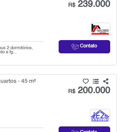
239.000
R$
Contato
bus 2 dormitórios,
o e fg...
uartos - 45 m²
200.000
R$