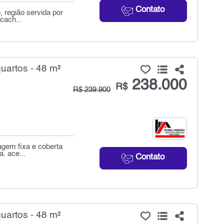
Contato
, região servida por
cach...
uartos - 48 m²
238.000
R$
R$ 239.900
agem fixa e coberta
. ace...
Contato
uartos - 48 m²