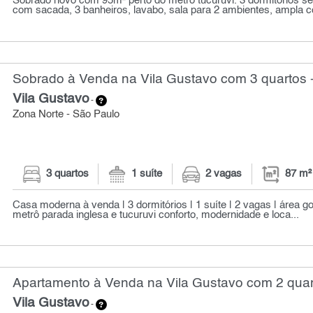
Sobrado novo com 95m² perto do metrô tucuruvi. 3 dormitórios se
com sacada, 3 banheiros, lavabo, sala para 2 ambientes, ampla co
Sobrado à Venda na Vila Gustavo com 3 quartos 
Vila Gustavo
-
Zona Norte - São Paulo
3 quartos
1 suíte
2 vagas
87 m²
Casa moderna à venda | 3 dormitórios | 1 suíte | 2 vagas | área g
metrô parada inglesa e tucuruvi conforto, modernidade e loca...
Apartamento à Venda na Vila Gustavo com 2 quar
Vila Gustavo
-