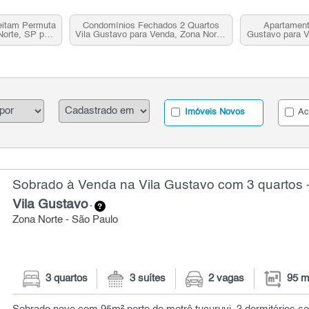
eitam Permuta
Condomínios Fechados 2 Quartos
Apartament
Norte, SP para
Vila Gustavo para Venda, Zona Norte,
Gustavo para V
SP
Imóveis Novos
Ac
Sobrado à Venda na Vila Gustavo com 3 quartos 
Vila Gustavo
-
Zona Norte - São Paulo
3 quartos
3 suítes
2 vagas
95 m