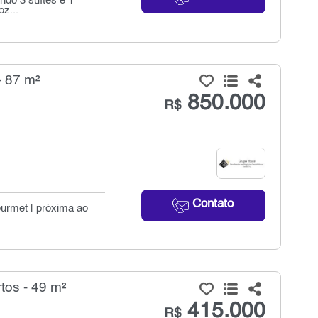
ndo 3 suítes e 1
z...
- 87 m²
850.000
R$
Contato
ourmet | próxima ao
tos - 49 m²
415.000
R$