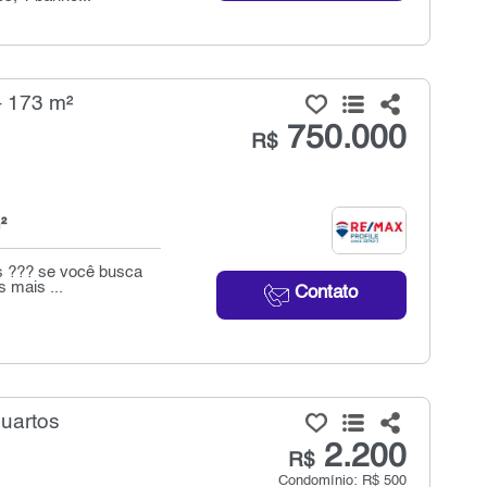
- 173 m²
750.000
R$
²
as ??? se você busca
 mais ...
Contato
quartos
2.200
R$
Condomínio: R$ 500