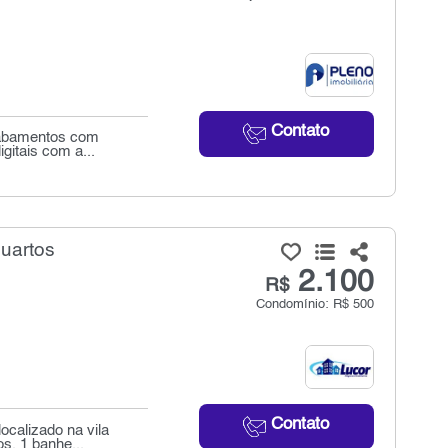
Contato
cabamentos com
igitais com a...
quartos
2.100
R$
Condomínio: R$ 500
Contato
ocalizado na vila
s, 1 banhe...