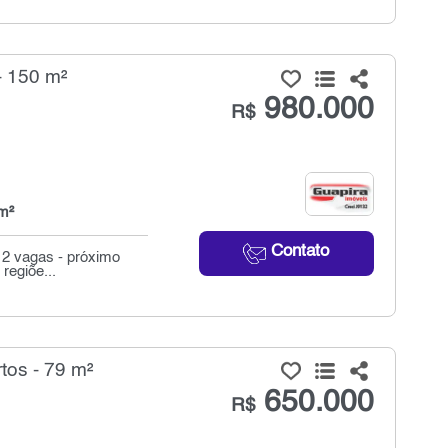
- 150 m²
980.000
R$
m²
Contato
 2 vagas - próximo
regiõe...
tos - 79 m²
650.000
R$