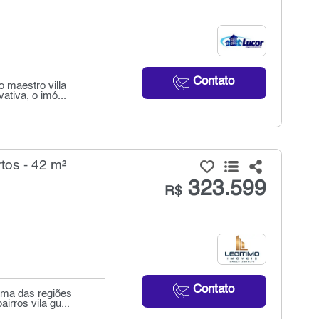
Contato
 maestro villa
ativa, o imó...
tos - 42 m²
323.599
R$
Contato
uma das regiões
irros vila gu...