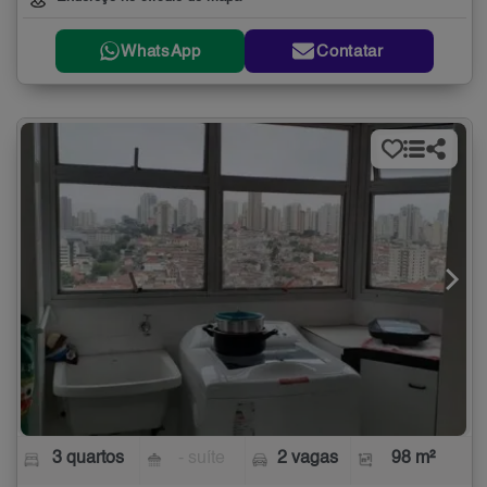
WhatsApp
Contatar
3 quartos
- suíte
2 vagas
98 m²