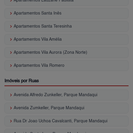
keyboard_arrow_right
Apartamentos Lauzane Paulista
keyboard_arrow_right
Apartamentos Santa Inês
keyboard_arrow_right
Apartamentos Santa Teresinha
keyboard_arrow_right
Apartamentos Vila Amélia
keyboard_arrow_right
Apartamentos Vila Aurora (Zona Norte)
keyboard_arrow_right
Apartamentos Vila Romero
Imóveis por Ruas
keyboard_arrow_right
Avenida Alfredo Zunkeller, Parque Mandaqui
keyboard_arrow_right
Avenida Zumkeller, Parque Mandaqui
keyboard_arrow_right
Rua Dr Joao Uchoa Cavalcanti, Parque Mandaqui