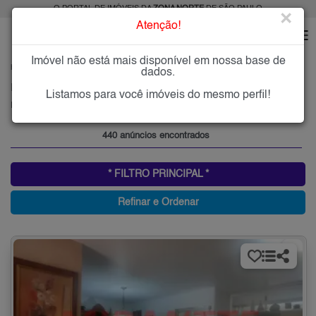
O PORTAL DE IMÓVEIS DA
ZONA NORTE
DE SÃO PAULO
×
Atenção!
Imóvel não está mais disponível em nossa base de
HOME
ZONA NORTE
COMPRAR
PARQUE MANDAQUI
dados.
Imóveis à Venda no Parque Mandaqui, Zona Norte de São Paulo
Listamos para você imóveis do mesmo perfil!
Parque Mandaqui, Zona Norte
440 anúncios encontrados
* FILTRO PRINCIPAL *
Refinar e Ordenar