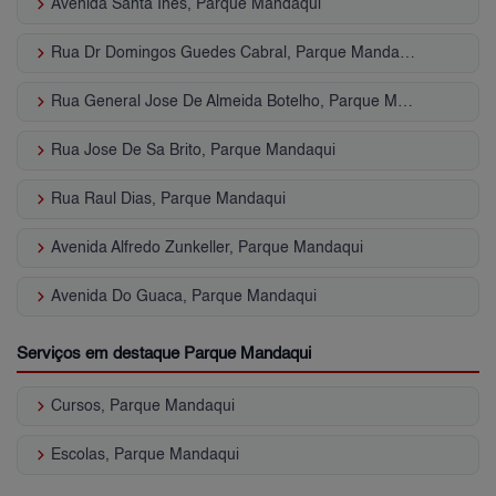
keyboard_arrow_right
Avenida Santa Ines, Parque Mandaqui
keyboard_arrow_right
Rua Dr Domingos Guedes Cabral, Parque Mandaqui
keyboard_arrow_right
Rua General Jose De Almeida Botelho, Parque Mandaqui
keyboard_arrow_right
Rua Jose De Sa Brito, Parque Mandaqui
keyboard_arrow_right
Rua Raul Dias, Parque Mandaqui
keyboard_arrow_right
Avenida Alfredo Zunkeller, Parque Mandaqui
keyboard_arrow_right
Avenida Do Guaca, Parque Mandaqui
Serviços em destaque Parque Mandaqui
keyboard_arrow_right
Cursos, Parque Mandaqui
keyboard_arrow_right
Escolas, Parque Mandaqui