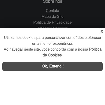
Sobre nós
Contato
Mapa do Site
Política de Privacidade
Trabalhe Conosco
X
Utilizamos cookies para personalizar conteúdos e oferecer
Verificada por
uma melhor experiência.
Ao navegar neste site, você concorda com a nossa
Política
Redes Sociais
de Cookies
.
Ok, Entendi!
Área exclusiva aos anunciantes,