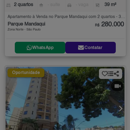
2 quartos
- suíte
- vaga
39 m²
Apartamento à Venda no Parque Mandaqui com 2 quartos - 39 m²
280.000
Parque Mandaqui
R$
Zona Norte - São Paulo
WhatsApp
Contatar
Oportunidade