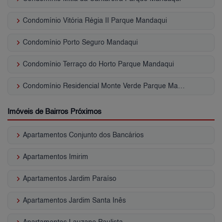
keyboard_arrow_right
Condomínio Vitória Régia II Parque Mandaqui
keyboard_arrow_right
Condomínio Porto Seguro Mandaqui
keyboard_arrow_right
Condomínio Terraço do Horto Parque Mandaqui
keyboard_arrow_right
Condomínio Residencial Monte Verde Parque Mandaqui
Imóveis de Bairros Próximos
keyboard_arrow_right
Apartamentos Conjunto dos Bancários
keyboard_arrow_right
Apartamentos Imirim
keyboard_arrow_right
Apartamentos Jardim Paraíso
keyboard_arrow_right
Apartamentos Jardim Santa Inês