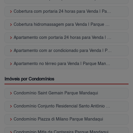
keyboard_arrow_right
Cobertura com portaria 24 horas para Venda | Parque Mandaqui
keyboard_arrow_right
Cobertura hidromassagem para Venda | Parque Mandaqui
keyboard_arrow_right
Apartamento com portaria 24 horas para Venda | Parque Mandaqui
keyboard_arrow_right
Apartamento com ar condicionado para Venda | Parque Mandaqui
keyboard_arrow_right
Apartamento no térreo para Venda | Parque Mandaqui
Imóveis por Condomínios
keyboard_arrow_right
Condomínio Saint Gemain Parque Mandaqui
keyboard_arrow_right
Condomínio Conjunto Residencial Santo Antônio Parque Mandaqui
keyboard_arrow_right
Condomínio Piazza di Milano Parque Mandaqui
keyboard_arrow_right
Condomínio Mitla da Cantareira Parque Mandaqui