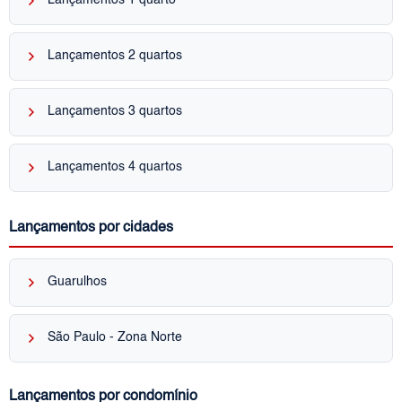
keyboard_arrow_right
Lançamentos 1 quarto
keyboard_arrow_right
Lançamentos 2 quartos
keyboard_arrow_right
Lançamentos 3 quartos
keyboard_arrow_right
Lançamentos 4 quartos
Lançamentos por cidades
keyboard_arrow_right
Guarulhos
keyboard_arrow_right
São Paulo - Zona Norte
Lançamentos por condomínio