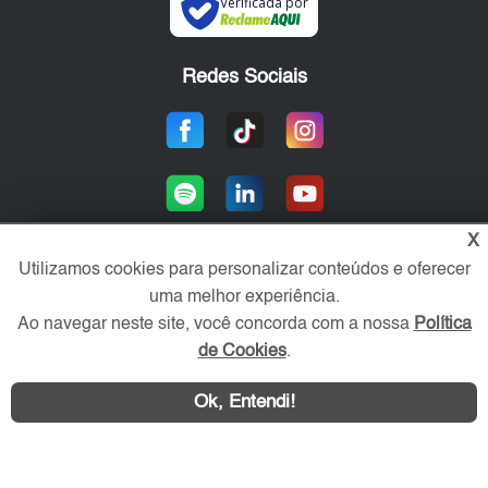
Verificada por
Redes Sociais
X
Utilizamos cookies para personalizar conteúdos e oferecer
uma melhor experiência.
Área exclusiva aos anunciantes,
acesse sua conta:
Ao navegar neste site, você concorda com a nossa
Política
de Cookies
.
Ok, Entendi!