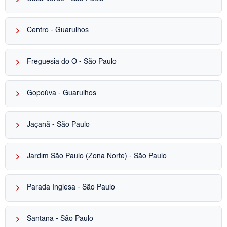
keyboard_arrow_right
Centro - Guarulhos
keyboard_arrow_right
Freguesia do Ó - São Paulo
keyboard_arrow_right
Gopoúva - Guarulhos
keyboard_arrow_right
Jaçanã - São Paulo
keyboard_arrow_right
Jardim São Paulo (Zona Norte) - São Paulo
keyboard_arrow_right
Parada Inglesa - São Paulo
keyboard_arrow_right
Santana - São Paulo