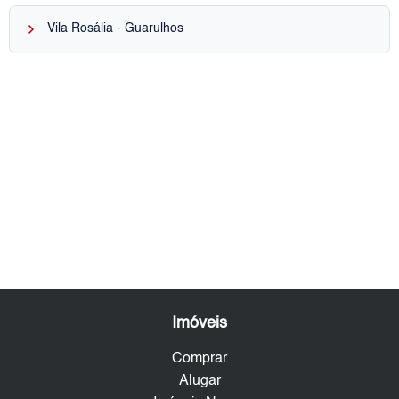
keyboard_arrow_right
Vila Rosália - Guarulhos
Imóveis
Comprar
Alugar