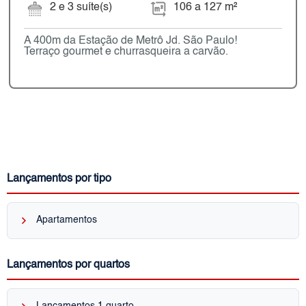
2 e 3 suíte(s)
106 a 127 m²
A 400m da Estação de Metrô Jd. São Paulo!
Terraço gourmet e churrasqueira a carvão.
Lançamentos por tipo
keyboard_arrow_right
Apartamentos
Lançamentos por quartos