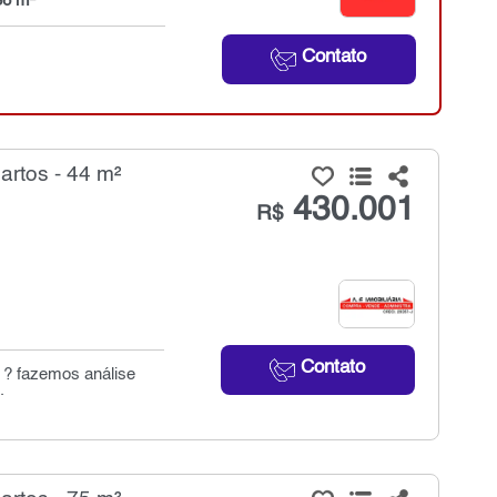
36 m²
Contato
rtos - 44 m²
430.001
R$
Contato
a ? fazemos análise
.