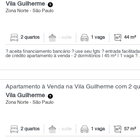
Vila Guilherme
-
Zona Norte - São Paulo
2 quartos
- suíte
1 vaga
44 m²
? aceita financiamento bancário ? use seu fgts ? entrada facilitad
de crédito apartamento à venda - 2 dormitórios | 45 m² | 1 vaga ?..
Apartamento à Venda na Vila Guilherme com 2 qua
Vila Guilherme
-
Zona Norte - São Paulo
2 quartos
- suíte
1 vaga
57 m²