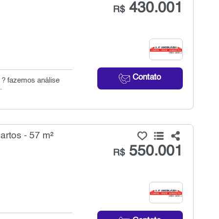
430.001
R$
Contato
a ? fazemos análise
.
rtos - 57 m²
550.001
R$