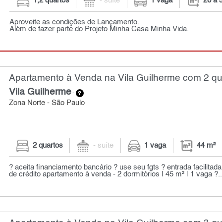
1,2 quartos
- suíte
1 vaga
26 a 
Aproveite as condições de Lançamento.
Além de fazer parte do Projeto Minha Casa Minha Vida.
Apartamento à Venda na Vila Guilherme com 2 qua
Vila Guilherme
-
Zona Norte - São Paulo
2 quartos
- suíte
1 vaga
44 m²
? aceita financiamento bancário ? use seu fgts ? entrada facilitad
de crédito apartamento à venda - 2 dormitórios | 45 m² | 1 vaga ?..