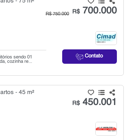
rtos - 75 m²
700.000
R$
R$ 750.000
Contato
itórios sendo 01
a, cozinha re...
rtos - 45 m²
450.001
R$