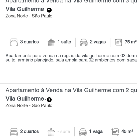
Apartamento à Venda na Vila Guilherme com 3 qua
Vila Guilherme
-
Zona Norte - São Paulo
3 quartos
1 suíte
2 vagas
75 m²
Apartamento para venda na região da vila guilherme com 03 dorm
suíte, armário planejado, sala ampla para 02 ambientes com sacad
Apartamento à Venda na Vila Guilherme com 2 qua
Vila Guilherme
-
Zona Norte - São Paulo
2 quartos
- suíte
1 vaga
45 m²