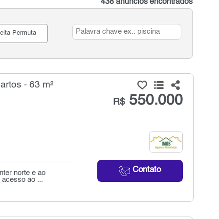
438 anúncios encontrados
eita Permuta
rtos - 63 m²
550.000
R$
Contato
ter norte e ao
 acesso ao ...