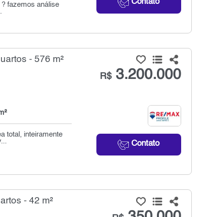
Contato
a ? fazemos análise
.
uartos - 576 m²
3.200.000
R$
m²
 total, inteiramente
...
Contato
rtos - 42 m²
350.000