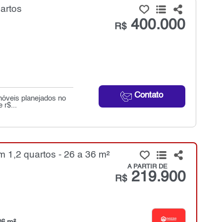
artos
400.000
R$
Contato
 nóveis planejados no
 r$...
 1,2 quartos - 26 a 36 m²
A PARTIR DE
219.900
R$