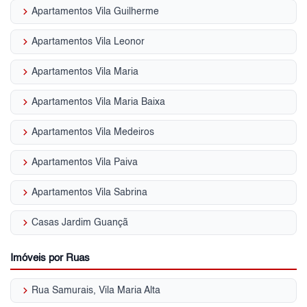
keyboard_arrow_right
Apartamentos Vila Guilherme
keyboard_arrow_right
Apartamentos Vila Leonor
keyboard_arrow_right
Apartamentos Vila Maria
keyboard_arrow_right
Apartamentos Vila Maria Baixa
keyboard_arrow_right
Apartamentos Vila Medeiros
keyboard_arrow_right
Apartamentos Vila Paiva
keyboard_arrow_right
Apartamentos Vila Sabrina
keyboard_arrow_right
Casas Jardim Guançã
Imóveis por Ruas
keyboard_arrow_right
Rua Samurais, Vila Maria Alta