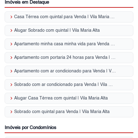
Imóveis em Destaque
keyboard_arrow_right
Casa Térrea com quintal para Venda | Vila Maria Alta
keyboard_arrow_right
Alugar Sobrado com quintal | Vila Maria Alta
keyboard_arrow_right
Apartamento minha casa minha vida para Venda | Vila Maria Alta
keyboard_arrow_right
Apartamento com portaria 24 horas para Venda | Vila Maria Alta
keyboard_arrow_right
Apartamento com ar condicionado para Venda | Vila Maria Alta
keyboard_arrow_right
Sobrado com ar condicionado para Venda | Vila Maria Alta
keyboard_arrow_right
Alugar Casa Térrea com quintal | Vila Maria Alta
keyboard_arrow_right
Sobrado com quintal para Venda | Vila Maria Alta
Imóveis por Condomínios