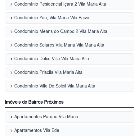
keyboard_arrow_right
Condomínio Residencial Içara 2 Vila Maria Alta
keyboard_arrow_right
Condomínio You, Vila Maria Vila Paiva
keyboard_arrow_right
Condomínio Means do Campo 2 Vila Maria Alta
keyboard_arrow_right
Condomínio Solares Vila Maria Vila Maria Alta
keyboard_arrow_right
Condomínio Dolce Villa Vila Maria Alta
keyboard_arrow_right
Condomínio Priscila Vila Maria Alta
keyboard_arrow_right
Condomínio Ville De Soleil Vila Maria Alta
Imóveis de Bairros Próximos
keyboard_arrow_right
Apartamentos Parque Vila Maria
keyboard_arrow_right
Apartamentos Vila Ede