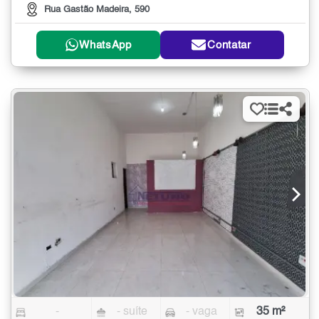
Rua Gastão Madeira, 590
WhatsApp
Contatar
-
- suíte
- vaga
35 m²