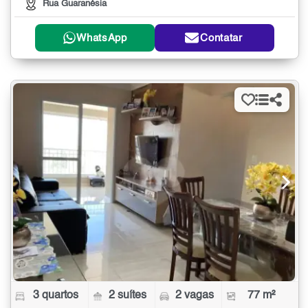
Rua Guaranésia
WhatsApp
Contatar
3 quartos
2 suítes
2 vagas
77 m²