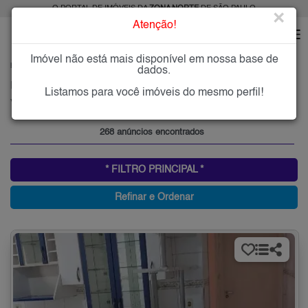
O PORTAL DE IMÓVEIS DA
ZONA NORTE
DE SÃO PAULO
×
Atenção!
Imóvel não está mais disponível em nossa base de
HOME
ZONA NORTE
COMPRAR
VILA MARIA ALTA
dados.
Imóveis à Venda na Vila Maria Alta, Zona Norte de São Paulo
Listamos para você imóveis do mesmo perfil!
Vila Maria Alta, Zona Norte
268 anúncios encontrados
* FILTRO PRINCIPAL *
Refinar e Ordenar