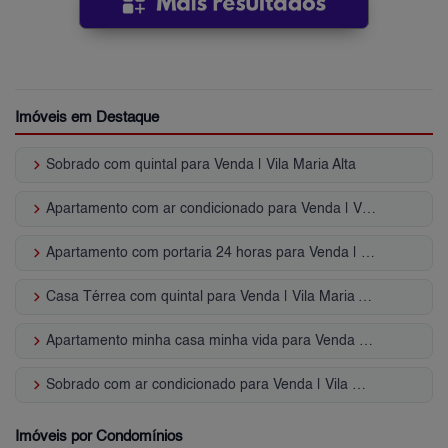
Imóveis em Destaque
keyboard_arrow_right
Sobrado com quintal para Venda | Vila Maria Alta
keyboard_arrow_right
Apartamento com ar condicionado para Venda | Vila Maria Alta
keyboard_arrow_right
Apartamento com portaria 24 horas para Venda | Vila Maria Alta
keyboard_arrow_right
Casa Térrea com quintal para Venda | Vila Maria Alta
keyboard_arrow_right
Apartamento minha casa minha vida para Venda | Vila Maria Alta
keyboard_arrow_right
Sobrado com ar condicionado para Venda | Vila Maria Alta
Imóveis por Condomínios