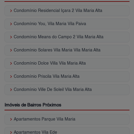
keyboard_arrow_right
Condomínio Residencial Içara 2 Vila Maria Alta
keyboard_arrow_right
Condomínio You, Vila Maria Vila Paiva
keyboard_arrow_right
Condomínio Means do Campo 2 Vila Maria Alta
keyboard_arrow_right
Condomínio Solares Vila Maria Vila Maria Alta
keyboard_arrow_right
Condomínio Dolce Villa Vila Maria Alta
keyboard_arrow_right
Condomínio Priscila Vila Maria Alta
keyboard_arrow_right
Condomínio Ville De Soleil Vila Maria Alta
Imóveis de Bairros Próximos
keyboard_arrow_right
Apartamentos Parque Vila Maria
keyboard_arrow_right
Apartamentos Vila Ede