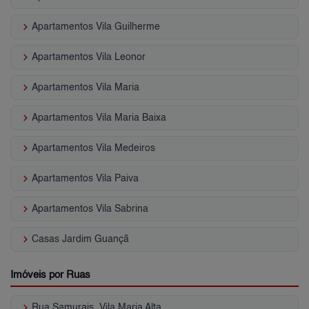
keyboard_arrow_right
Apartamentos Vila Guilherme
keyboard_arrow_right
Apartamentos Vila Leonor
keyboard_arrow_right
Apartamentos Vila Maria
keyboard_arrow_right
Apartamentos Vila Maria Baixa
keyboard_arrow_right
Apartamentos Vila Medeiros
keyboard_arrow_right
Apartamentos Vila Paiva
keyboard_arrow_right
Apartamentos Vila Sabrina
keyboard_arrow_right
Casas Jardim Guançã
Imóveis por Ruas
keyboard_arrow_right
Rua Samurais, Vila Maria Alta