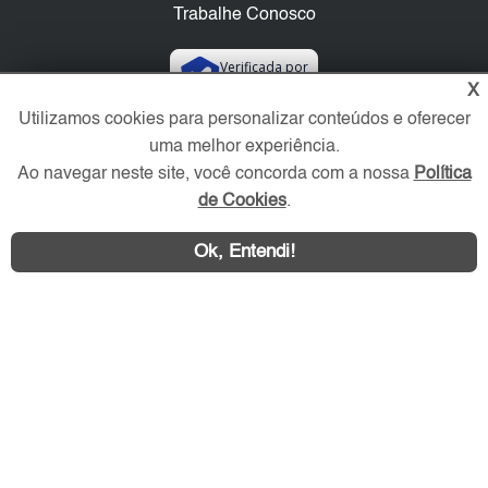
Trabalhe Conosco
Verificada por
X
Utilizamos cookies para personalizar conteúdos e oferecer
Redes Sociais
uma melhor experiência.
Ao navegar neste site, você concorda com a nossa
Política
de Cookies
.
Ok, Entendi!
Área exclusiva aos anunciantes,
acesse sua conta: