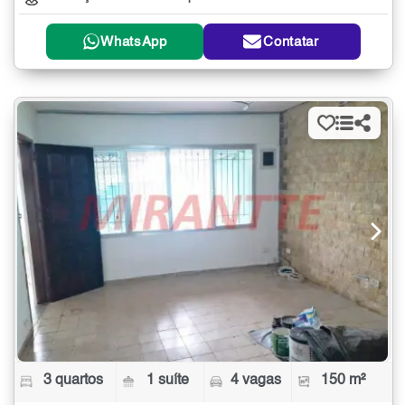
WhatsApp
Contatar
3 quartos
1 suíte
4 vagas
150 m²