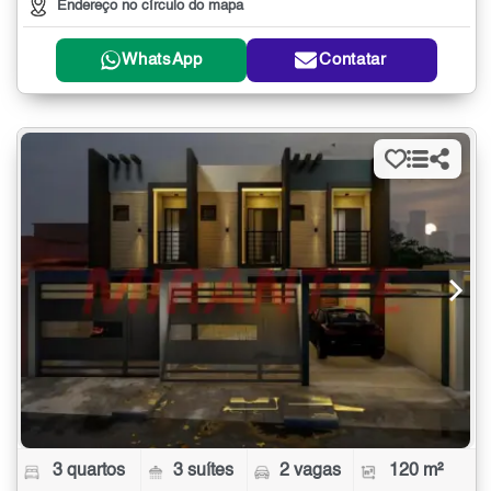
Endereço no círculo do mapa
WhatsApp
Contatar
3 quartos
3 suítes
2 vagas
120 m²