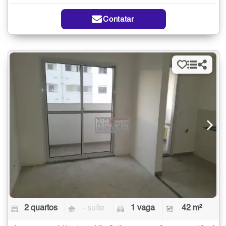
Contatar
2 quartos
- suíte
1 vaga
42 m²